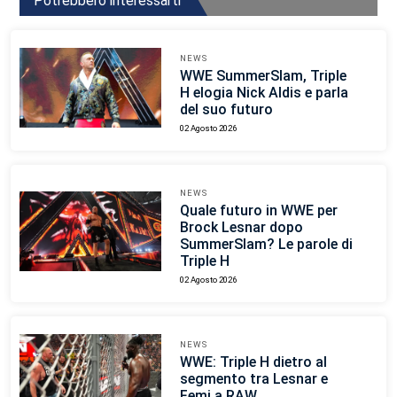
Potrebbero interessarti
NEWS
WWE SummerSlam, Triple
H elogia Nick Aldis e parla
del suo futuro
02 Agosto 2026
NEWS
Quale futuro in WWE per
Brock Lesnar dopo
SummerSlam? Le parole di
Triple H
02 Agosto 2026
NEWS
WWE: Triple H dietro al
segmento tra Lesnar e
Femi a RAW