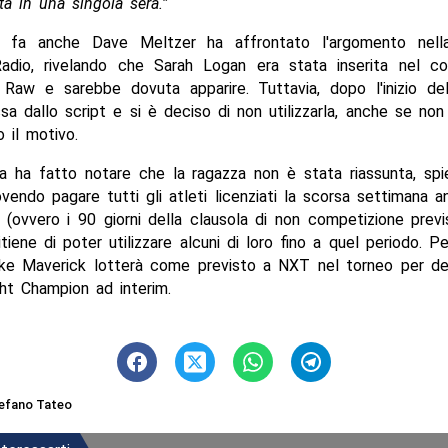
ta in una singola sera.”
 fa anche Dave Meltzer ha affrontato l'argomento nella
adio, rivelando che Sarah Logan era stata inserita nel co
 Raw e sarebbe dovuta apparire. Tuttavia, dopo l'inizio de
sa dallo script e si è deciso di non utilizzarla, anche se no
 il motivo.
sta ha fatto notare che la ragazza non è stata riassunta, s
endo pagare tutti gli atleti licenziati la scorsa settimana a
 (ovvero i 90 giorni della clausola di non competizione previ
ritiene di poter utilizzare alcuni di loro fino a quel periodo. P
ke Maverick lotterà come previsto a NXT nel torneo per det
ht Champion ad interim.
efano Tateo