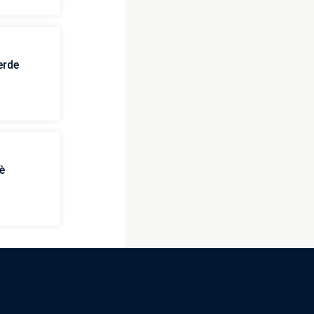
erde
è