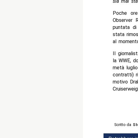
sia mai sta
Poche ore
Observer R
puntata di
stata rimos
al momento
Il giornali
la WWE, dov
metà luglio
contratti) 
motivo Dra
Cruiserweig
Scritto da
St