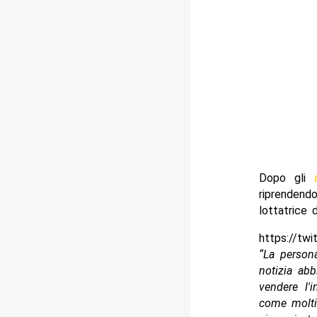
Dopo gli
riprendendo
lottatrice 
https://tw
“La person
notizia ab
vendere l'i
come molti