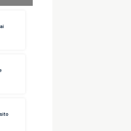
ai
e
sito