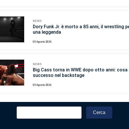
NEWS
Dory Funk Jr. è morto a 85 anni, il wrestling p
una leggenda
05 Agosto 2026
NEWS
Big Cass torna in WWE dopo otto anni: cosa 
successo nel backstage
05 Agosto 2026
Ricerca
per: