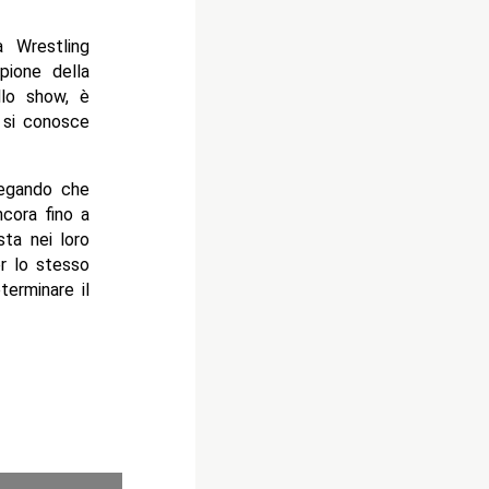
 Wrestling
pione della
llo show, è
n si conosce
piegando che
ncora fino a
sta nei loro
er lo stesso
erminare il