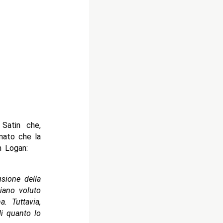
Satin che,
rmato che la
h Logan:
sione della
iano voluto
a. Tuttavia,
i quanto lo