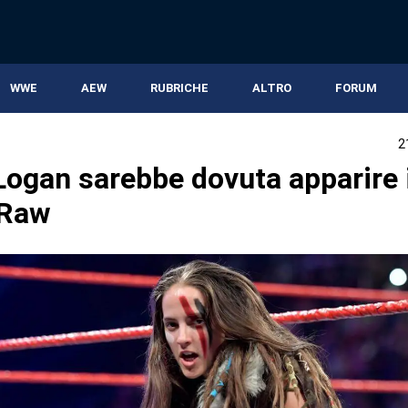
WWE
AEW
RUBRICHE
ALTRO
FORUM
2
Logan sarebbe dovuta apparire i
 Raw