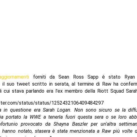
aggiornamenti
forniti da Sean Ross Sapp è stato Ryan 
 il suo tweet scritto in serata, al termine di Raw ha confe
di cui stava parlando era l'ex membro della Riott Squad Sara
itter.com/status/status/1252432106409484297
a in questione era Sarah Logan. Non sono sicuro se la diffu
bia portato la WWE a tenerla fuori questa sera o se loro abb
nfortunio provocato da Shayna Baszler per un'altra settiman
 hanno notato, stasera è stata menzionata a Raw più volte d