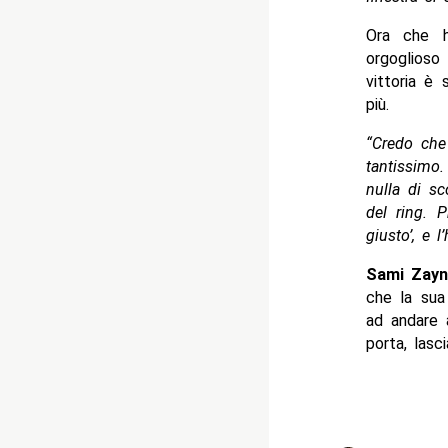
Ora che h
orgoglioso
vittoria è
più.
“Credo che
tantissimo
nulla di sc
del ring. 
giusto’, e 
Sami Zayn
che la sua
ad andare 
porta, lasc