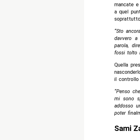
mancate e 
a quel pun
soprattutto 
“Sto ancora
davvero a
parola, di
fossi tolto
Quella pr
nasconderl
il controll
“Penso che
mi sono sp
addosso un
poter final
Sami Za