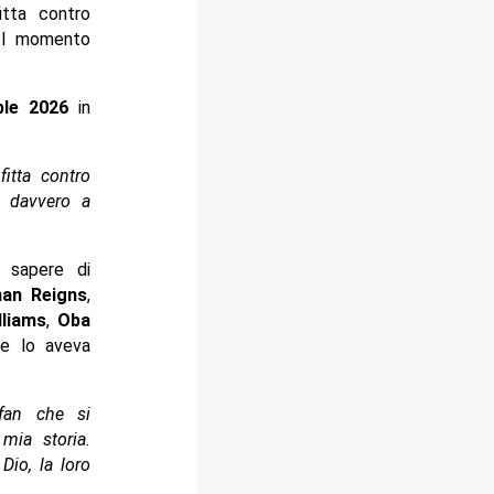
itta contro
el momento
ble 2026
in
itta contro
o davvero a
 sapere di
an Reigns
,
lliams
,
Oba
ne lo aveva
fan che si
mia storia.
Dio, la loro