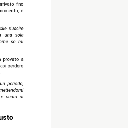
rivato fino
 momento, è
ile riuscire
n una sola
 come se mi
 provato a
asi perdere
.
un periodo,
 mettendomi
 e sento di
iusto