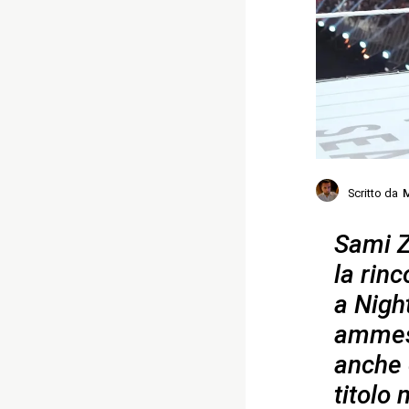
Scritto da
M
Sami Z
la rin
a Nigh
ammess
anche 
titolo