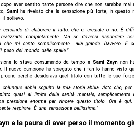
dopo aver sentito tante persone dire che non sarebbe mai ar
to,
Sami
ha rivelato che la sensazione più forte, in questo
il sollievo.
 cercando di elaborare il tutto, che ci crediate o no. È diffic
 realizzarlo completamente. Ma se dovessi rispondere co
rei che mi sento semplicemente… alla grande. Davvero. È
 il peso del mondo dalle spalle.”
essione lo stava consumando da tempo e
Sami Zayn
non ha
o. Il nuovo campione ha spiegato che i fan lo hanno visto qu
o proprio perché desiderava quel titolo con tutte le sue forze
 chiunque abbia seguito la mia storia abbia visto che, per 
into quasi al limite della sanità mentale, semplicemente
a pressione enorme per vincere questo titolo. Ora è qui,
mente respirare. È una sensazione bellissima.”
yn e la paura di aver perso il momento g