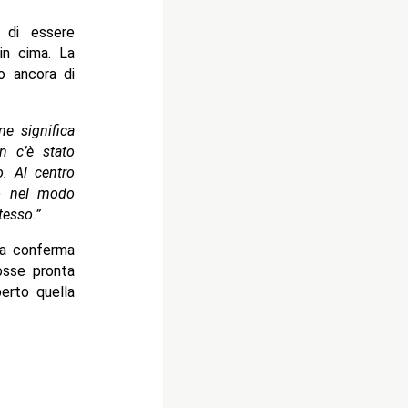
di essere
in cima. La
o ancora di
e significa
n c’è stato
o. Al centro
lo nel modo
esso.”
 la conferma
sse pronta
erto quella