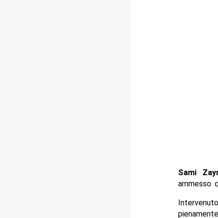
Sami Zay
ammesso qu
Intervenut
pienament