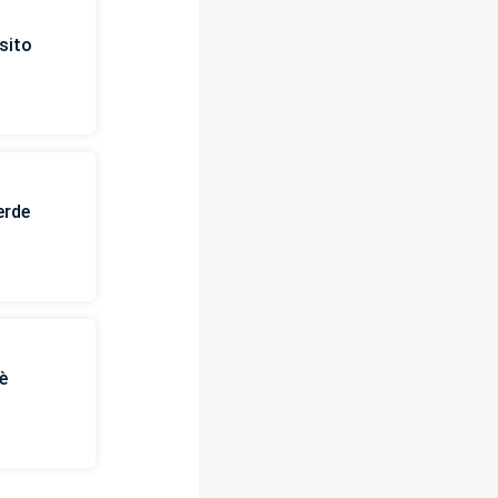
sito
erde
è