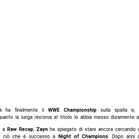
n
ha finalmente il
WWE Championship
sulla spalla e, 
anto la lunga rincorsa al titolo lo abbia messo duramente al
o a
Raw Recap
,
Zayn
ha spiegato di stare ancora cercando di
e ciò che è successo a
Night of Champions
. Dopo anni d