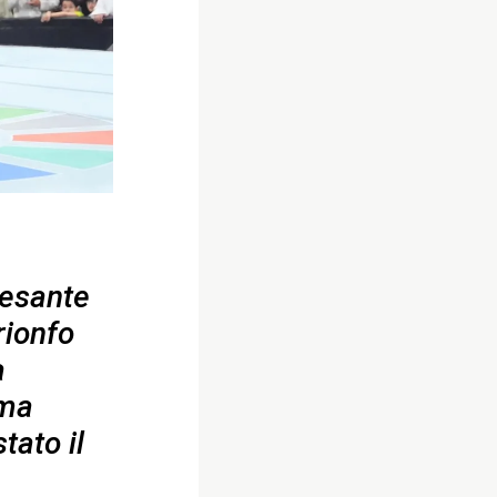
pesante
rionfo
a
 ma
tato il