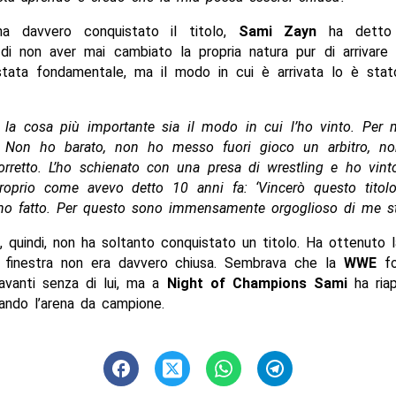
a davvero conquistato il titolo,
Sami Zayn
ha detto 
 di non aver mai cambiato la propria natura pur di arrivare 
 stata fondamentale, ma il modo in cui è arrivata lo è stat
 la cosa più importante sia il modo in cui l’ho vinto. Per m
. Non ho barato, non ho messo fuori gioco un arbitro, no
orretto. L’ho schienato con una presa di wrestling e ho vint
Proprio come avevo detto 10 anni fa: ‘Vincerò questo tito
l’ho fatto. Per questo sono immensamente orgoglioso di me st
, quindi, non ha soltanto conquistato un titolo. Ha ottenuto
 finestra non era davvero chiusa. Sembrava che la
WWE
fo
avanti senza di lui, ma a
Night of Champions
Sami
ha riap
iando l’arena da campione.