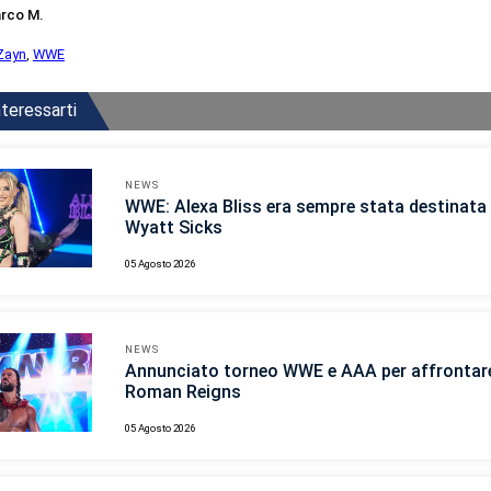
rco M.
Zayn
,
WWE
teressarti
NEWS
WWE: Alexa Bliss era sempre stata destinata 
Wyatt Sicks
05 Agosto 2026
NEWS
Annunciato torneo WWE e AAA per affrontar
Roman Reigns
05 Agosto 2026