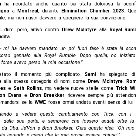
n
ha ricordato anche quanto sia stata dolorosa la sconf
igns
a
Montreal
, durante
Elimination Chamber 2023
. Qu
le, ma non riuscì davvero a spegnere la sua convinzione.
iù duro, però, arrivò contro
Drew McIntyre
alla
Royal Rum
dita
.
e mi ha davvero mandato un po’ fuori fase è stata la sconf
orso gennaio alla Royal Rumble. Dopo quella, ho iniziat
 forse avevo perso la mia occasione.”
stato il momento più complicato.
Sami
ha spiegato di
e alla stessa categoria di nomi come
Drew McIntyre
,
Rom
des
e
Seth Rollins
, ma vedere nuove stelle come
Trick Wi
Von Evans
e
Bron Breakker
ricevere sempre più attenzio
omandarsi se la
WWE
fosse ormai andata avanti senza di lui.
iziando a vedere questo cambiamento con Trick, con i 
o dalla sua parte, e sembrava che fossero andati oltre la 
 da Oba, Je’Von e Bron Breakker. C’era questa idea: ‘Oh mio 
 sta aprendo e credo che la mia possa essersi chiusa’.”