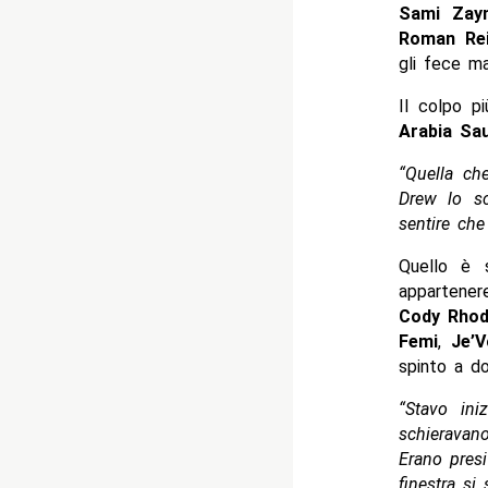
Sami Zay
Roman Re
gli fece ma
Il colpo p
Arabia Sau
“Quella ch
Drew lo sc
sentire che
Quello è 
appartener
Cody Rho
Femi
,
Je’
spinto a d
“Stavo in
schieravan
Erano presi
finestra si