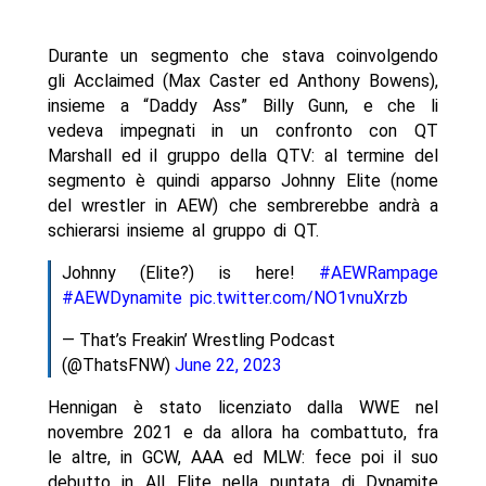
Durante un segmento che stava coinvolgendo
gli Acclaimed (Max Caster ed Anthony Bowens),
insieme a “Daddy Ass” Billy Gunn, e che li
vedeva impegnati in un confronto con QT
Marshall ed il gruppo della QTV: al termine del
segmento è quindi apparso Johnny Elite (nome
del wrestler in AEW) che sembrerebbe andrà a
schierarsi insieme al gruppo di QT.
Johnny (Elite?) is here!
#AEWRampage
#AEWDynamite
pic.twitter.com/NO1vnuXrzb
— That’s Freakin’ Wrestling Podcast
(@ThatsFNW)
June 22, 2023
Hennigan è stato licenziato dalla WWE nel
novembre 2021 e da allora ha combattuto, fra
le altre, in GCW, AAA ed MLW: fece poi il suo
debutto in All Elite nella puntata di Dynamite