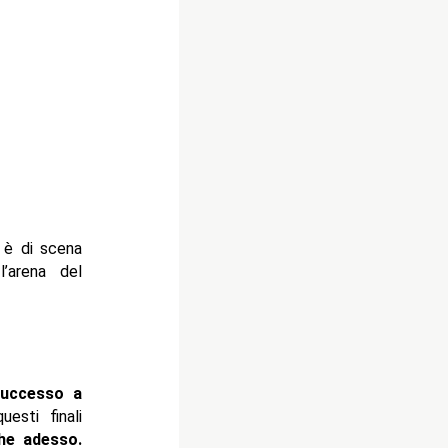
 è di scena
’arena del
successo a
esti finali
he adesso.