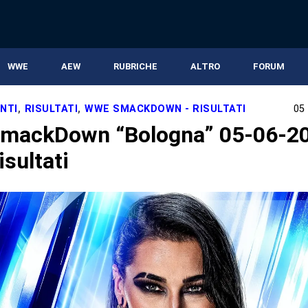
WWE
AEW
RUBRICHE
ALTRO
FORUM
NTI
,
RISULTATI
,
WWE SMACKDOWN - RISULTATI
05
mackDown “Bologna” 05-06-20
risultati