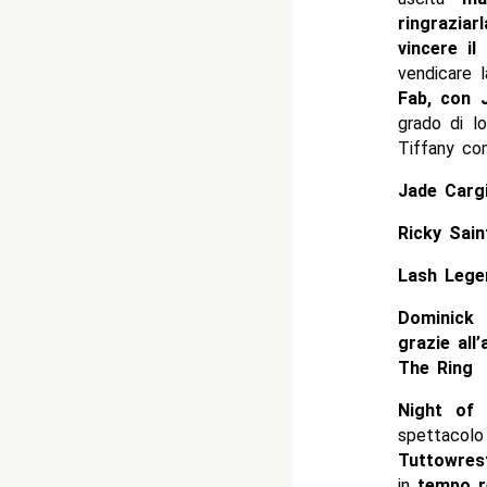
ringraziarl
vincere i
vendicare l
Fab, con J
grado di l
Tiffany co
Jade Cargi
Ricky Sain
Lash Lege
Dominick 
grazie all
The Ring
Night of
spettacolo
Tuttowres
in
tempo r