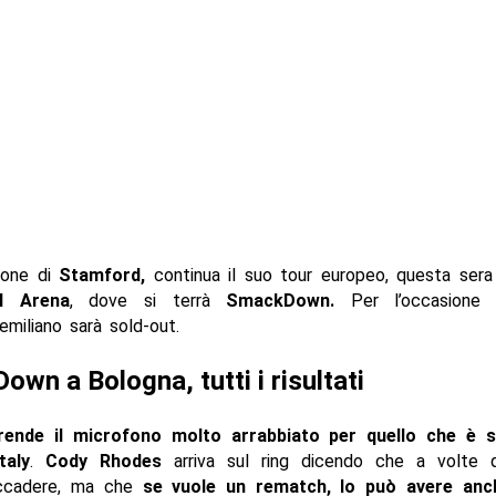
ione di
Stamford,
continua il suo tour europeo, questa sera
ol Arena
, dove si terrà
SmackDown.
Per l’occasione l
miliano sarà sold-out.
wn a Bologna, tutti i risultati
rende il microfono molto arrabbiato per quello che è 
taly
.
Cody Rhodes
arriva sul ring dicendo che a volte qu
ccadere, ma che
se vuole un rematch, lo può avere anc