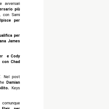
 avversari
ersario più
s, con Sami
lpisce per
ualifica per
iana James
ther e Cody
e con Chad
T
. Nel post
nche
Damian
lito.
Keys
 comunque
 Flair per