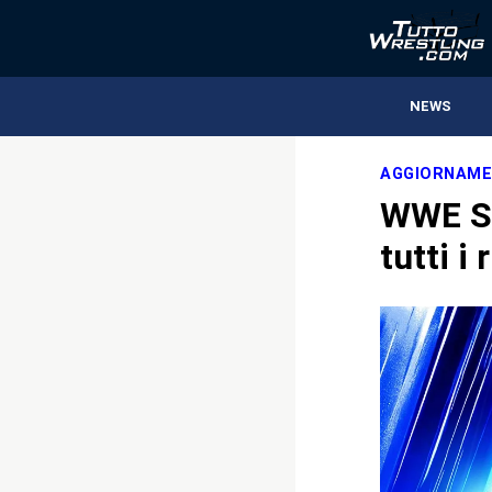
NEWS
AGGIORNAME
WWE S
tutti i 