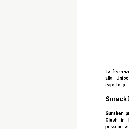
La federaz
alla
Unip
capoluogo e
SmackDo
Gunther p
Clash in I
possono a