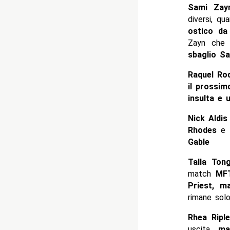
Sami Zayn
diversi, q
ostico da
Zayn che 
sbaglio Sa
Raquel Ro
il prossim
insulta e 
Nick Aldis
Rhodes
e c
Gable
Talla Ton
match
MFT
Priest, m
rimane solo
Rhea Riple
uscita
ma