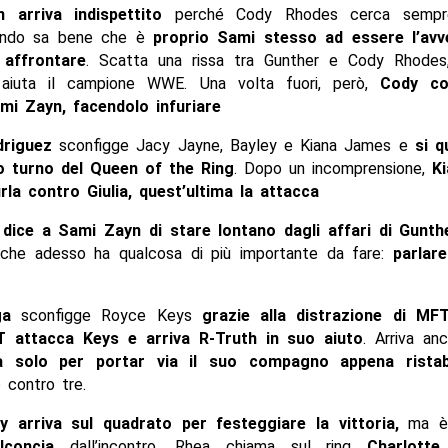
 arriva indispettito
perché Cody Rhodes cerca sempre
uando sa bene che è
proprio Sami stesso ad essere l’avv
 affrontare
. Scatta una rissa tra Gunther e Cody Rhode
aiuta il campione WWE. Una volta fuori, però,
Cody co
mi Zayn, facendolo infuriare
driguez
sconfigge Jacy Jayne, Bayley e Kiana James e
si q
o turno del Queen of the Ring
. Dopo un incomprensione,
K
urla contro Giulia, quest’ultima la attacca
 dice a Sami Zayn di stare lontano dagli affari di Gun
he adesso ha qualcosa di più importante da fare:
parlar
ga
sconfigge Royce Keys
grazie alla distrazione di MF
 attacca Keys e arriva R-Truth in suo aiuto
. Arriva a
a solo per portar via il suo compagno appena ristabi
 contro tre.
y arriva sul quadrato per festeggiare la vittoria,
ma è
lconcia
dall’incontro. Rhea chiama sul ring
Charlotte