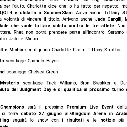
a
per l’aiuto. Charlotte dice che lo ha fatto per rispetto, 
l QOTR e sfidarla a SummerSlam
. Arriva anche
Tiffany S
a volontà di vincere il titolo. Arrivano anche
Jade Cargill, 
ade che vuole lottare subito contro le tre atlete
. Non
ottare, Rhea non potrà prendere parte all’incontro. Saranno 
ntro Jade e Michin
ll e Michin
sconfiggono Charlotte Flair e Tiffany Stratton
ts
sconfigge Carmelo Hayes
nd
sconfigge Chelsea Green
Mysterio
sconfigge Trick Williams, Bron Breakker e Dam
’aiuto del Judgment Day e si qualifica al prossimo turno 
 Champions
sarà il prossimo
Premium Live Event
della
 si terrà
sabato 27 giugno
alla
Kingdom Arena in Arabi
tling
seguirà lo show con i
risultati
e le
notizie
pi
eale
.