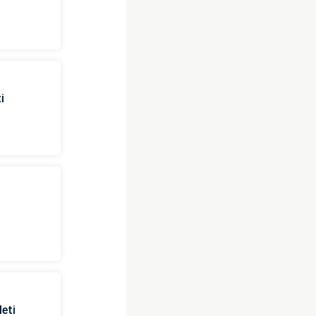
i
eti