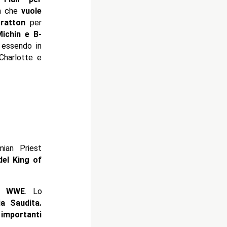
ma che
vuole
tratton
per
Michin e B-
 essendo in
Charlotte e
ian Priest
del King of
WWE
. Lo
a Saudita
.
ù
importanti