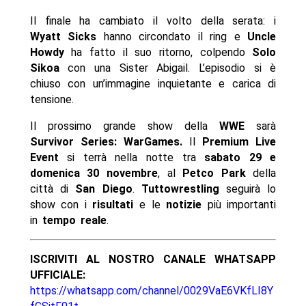
Il finale ha cambiato il volto della serata: i
Wyatt Sicks
hanno circondato il ring e
Uncle
Howdy
ha fatto il suo ritorno, colpendo
Solo
Sikoa
con una Sister Abigail. L’episodio si è
chiuso con un’immagine inquietante e carica di
tensione.
Il prossimo grande show della
WWE
sarà
Survivor Series: WarGames.
Il
Premium Live
Event
si terrà nella notte tra
sabato 29 e
domenica 30 novembre
, al
Petco Park
della
città di
San Diego
.
Tuttowrestling
seguirà lo
show con i
risultati
e le
notizie
più importanti
in
tempo reale
.
ISCRIVITI AL NOSTRO CANALE WHATSAPP
UFFICIALE:
https://whatsapp.com/channel/0029VaE6VKfLI8Y