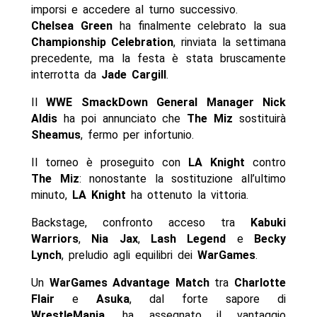
imporsi e accedere al turno successivo.
Chelsea Green
ha finalmente celebrato la sua
Championship Celebration
, rinviata la settimana
precedente, ma la festa è stata bruscamente
interrotta da
Jade Cargill
.
Il
WWE SmackDown General Manager
Nick
Aldis
ha poi annunciato che
The Miz
sostituirà
Sheamus
, fermo per infortunio.
Il torneo è proseguito con
LA Knight
contro
The Miz
: nonostante la sostituzione all’ultimo
minuto,
LA Knight
ha ottenuto la vittoria.
Backstage, confronto acceso tra
Kabuki
Warriors
,
Nia Jax
,
Lash Legend
e
Becky
Lynch
, preludio agli equilibri dei
WarGames
.
Un
WarGames Advantage Match
tra
Charlotte
Flair
e
Asuka
, dal forte sapore di
WrestleMania
, ha assegnato il vantaggio