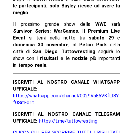
le partecipanti, solo Bayley riesce ad avere la
meglio
Il prossimo grande show della
WWE
sarà
Survivor Series: WarGames.
Il
Premium Live
Event
si terrà nella notte tra
sabato 29 e
domenica 30 novembre
, al
Petco Park
della
città di
San Diego
.
Tuttowrestling
seguirà lo
show con i
risultati
e le
notizie
più importanti
in
tempo reale
.
ISCRIVITI AL NOSTRO CANALE WHATSAPP
UFFICIALE:
https://whatsapp.com/channel/0029VaE6VKfLI8Y
fGSitF01t
ISCRIVITI AL NOSTRO CANALE TELEGRAM
UFFICIALE:
https://t.me/tuttowrestling
CLICCA QUI PER SCOPRIRE TUTTI I RISULTATI