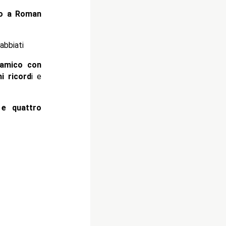
co a Roman
abbiati
 amico con
i ricord
i e
e quattro