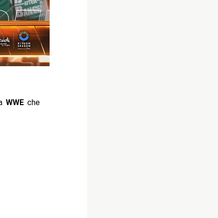
la
WWE
che