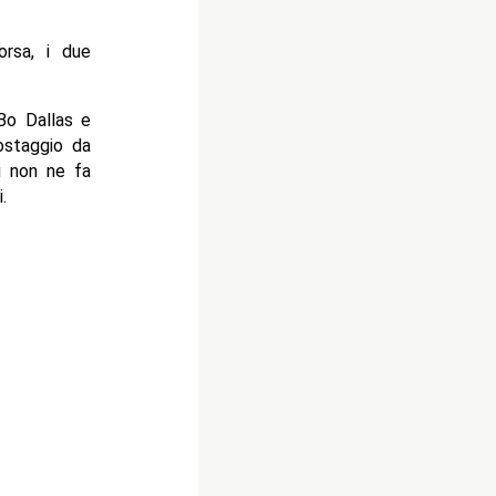
rsa, i due
Bo Dallas e
ostaggio da
ui non ne fa
.