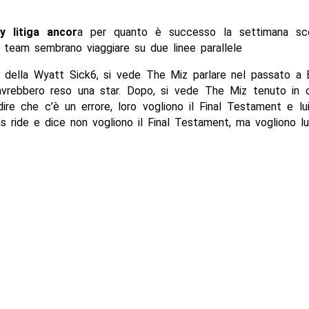
y litiga ancor
a per quanto è successo la settimana sco
 team sembrano viaggiare su due linee parallele
o della Wyatt Sick6, si vede The Miz parlare nel passato a 
 avrebbero reso una star. Dopo, si vede The Miz tenuto in 
ire che c’è un errore, loro vogliono il Final Testament e l
as ride e dice non vogliono il Final Testament, ma vogliono lui