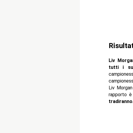
Risulta
Liv Morg
tutti i s
campiones
campiones
Liv Morgan 
rapporto è
tradiranno