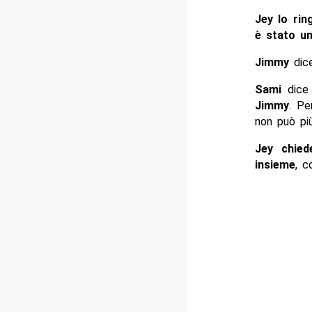
Jey lo rin
è stato un
Jimmy
dic
Sami
dice
Jimmy
. P
non può più
Jey chie
insieme
, c