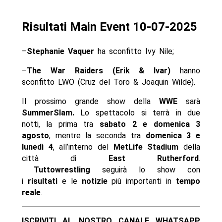
Risultati Main Event 10-07-2025
–
Stephanie Vaquer
ha sconfitto Ivy Nile;
–
The War Raiders (Erik & Ivar)
hanno
sconfitto LWO (Cruz del Toro & Joaquin Wilde).
Il prossimo grande show della
WWE
sarà
SummerSlam.
Lo spettacolo si terrà in due
notti, la prima tra
sabato 2 e domenica 3
agosto
, mentre la seconda tra
domenica 3 e
lunedì 4
, all’interno del
MetLife Stadium
della
città di
East Rutherford
.
Tuttowrestling
seguirà lo show con
i
risultati
e le
notizie
più importanti in
tempo
reale
.
ISCRIVITI AL NOSTRO CANALE WHATSAPP