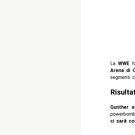
La
WWE
ha
Arena di 
segmenti ch
Risult
Gunther a
powerbomb
ci sarà c