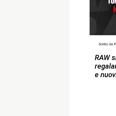
Scritto da
F
RAW si
regala
e nuovi