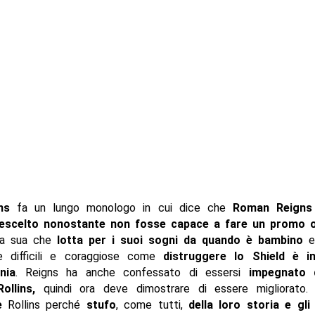
ns
fa un lungo monologo in cui dice che
Roman Reigns
rescelto nonostante non fosse capace a fare un promo o
za sua che
lotta per i suoi sogni da quando è bambino
e
e difficili e coraggiose come
distruggere lo Shield è i
nia
. Reigns ha anche confessato di essersi
impegnato d
ollins,
quindi ora deve dimostrare di essere migliorato
e
Rollins perché
stufo
, come tutti,
della loro storia e gl