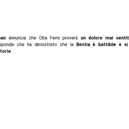
man
annuncia che Oba Femi proverà
un dolore mai senti
risponde che ha dimostrato che la
Bestia è battibile e s
toria