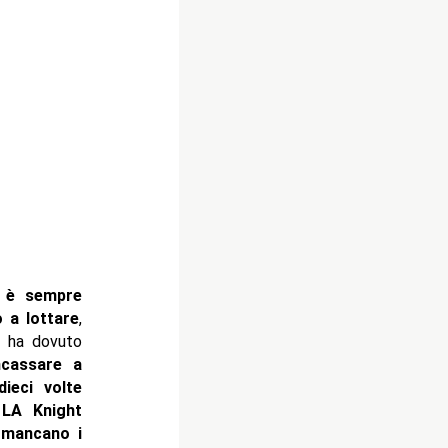
 è sempre
 a lottare
,
 ha dovuto
ncassare a
ieci volte
.
LA Knight
i mancano i