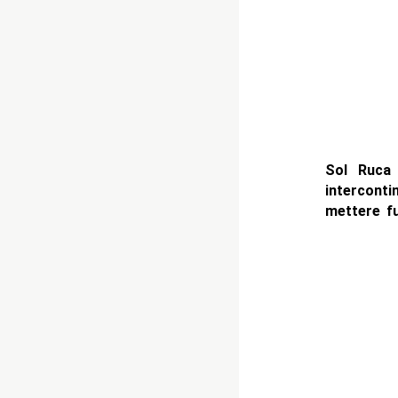
Sol Ruca
intercont
mettere fu