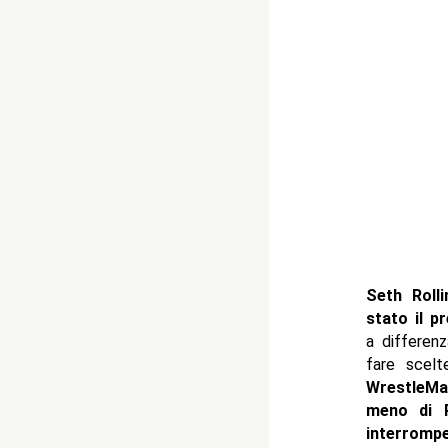
Seth Rolli
stato il p
a differen
fare scelt
WrestleMa
meno di R
interromp