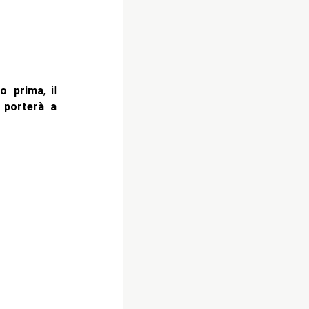
to prima
, il
i porterà a