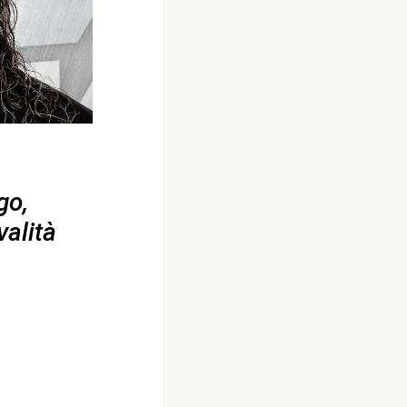
go,
valità