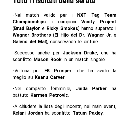
Tutti i risultati della serata
-Nel match valido per i
NXT Tag Team
Championships
, i campioni
Vanity Project
(
Brad Baylor
e
Ricky Smokes
) hanno superato i
Wagner Brothers
(
El Hijo del Dr. Wagner Jr.
e
Galeno del Mal
), conservando le cinture.
-Successo anche per
Jackson Drake
, che ha
sconfitto
Mason Rook
in un match singolo.
-Vittoria per
EK Prosper
, che ha avuto la
meglio su
Keanu Carver
.
-Nel comparto femminile,
Jaida Parker
ha
battuto
Karmen Petrovic
.
-A chiudere la lista degli incontri, nel main event,
Kelani Jordan
ha sconfitto
Tatum Paxley
.