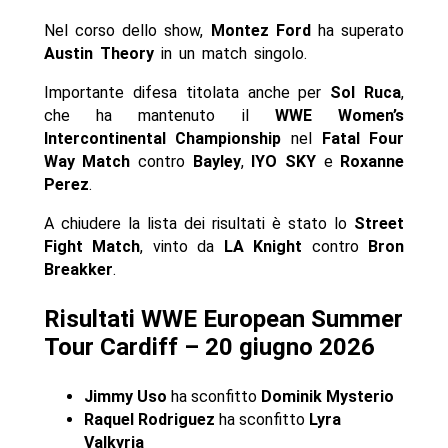
Nel corso dello show,
Montez Ford
ha superato
Austin Theory
in un match singolo.
Importante difesa titolata anche per
Sol Ruca
,
che ha mantenuto il
WWE Women’s
Intercontinental Championship
nel
Fatal Four
Way Match
contro
Bayley
,
IYO SKY
e
Roxanne
Perez
.
A chiudere la lista dei risultati è stato lo
Street
Fight Match
, vinto da
LA Knight
contro
Bron
Breakker
.
Risultati WWE European Summer
Tour Cardiff – 20 giugno 2026
Jimmy Uso
ha sconfitto
Dominik Mysterio
Raquel Rodriguez
ha sconfitto
Lyra
Valkyria