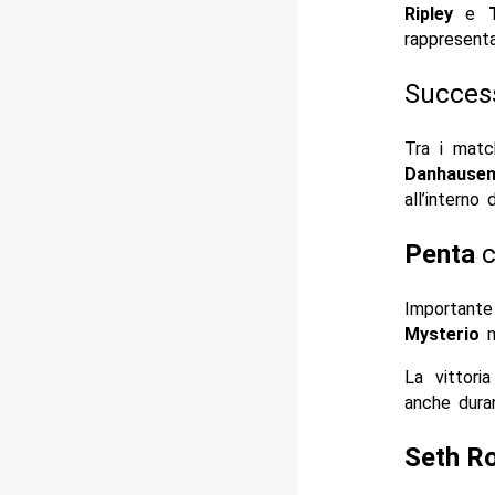
Ripley
e
rappresen
Succes
Tra i matc
Danhause
all’interno
Penta
c
Importante
Mysterio
m
La vittori
anche duran
Seth Ro