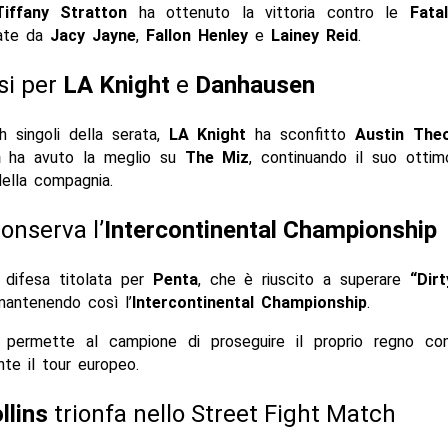
Tiffany Stratton
ha ottenuto la vittoria contro le
Fata
tate da
Jacy Jayne
,
Fallon Henley
e
Lainey Reid
.
si per
LA Knight
e
Danhausen
h singoli della serata,
LA Knight
ha sconfitto
Austin The
n
ha avuto la meglio su
The Miz
, continuando il suo ott
 della compagnia.
onserva l’
Intercontinental Championship
 difesa titolata per
Penta
, che è riuscito a superare
“Dir
antenendo così l’
Intercontinental Championship
.
a permette al campione di proseguire il proprio regno c
te il tour europeo.
llins
trionfa nello Street Fight Match