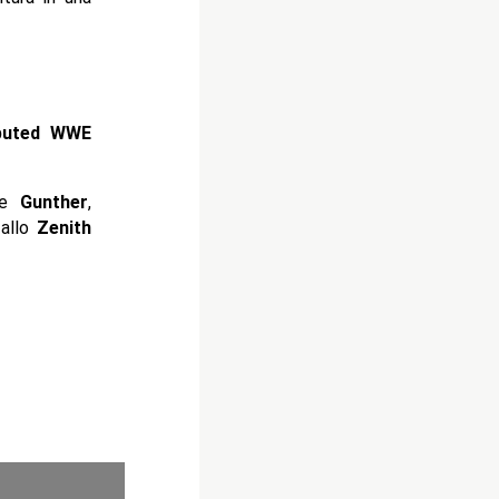
puted WWE
ere
Gunther
,
 allo
Zenith