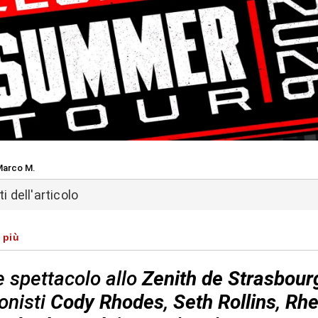
arco M.
 dell'articolo
 più
 spettacolo allo
Zenith de Strasbour
onisti
Cody Rhodes
,
Seth Rollins
,
Rh