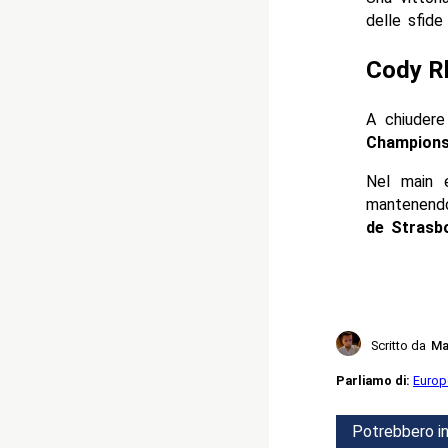
delle sfide
Cody R
A chiudere
Champions
Nel main 
mantenendo
de Strasb
Scritto da
Ma
Parliamo di:
Europ
Potrebbero in