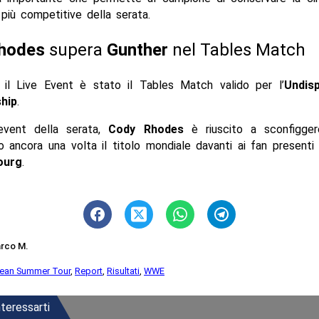
 più competitive della serata.
hodes
supera
Gunther
nel Tables Match
 il Live Event è stato il Tables Match valido per l’
Undis
hip
.
event della serata,
Cody Rhodes
è riuscito a sconfigg
 ancora una volta il titolo mondiale davanti ai fan presenti
ourg
.
rco M.
ean Summer Tour
,
Report
,
Risultati
,
WWE
teressarti