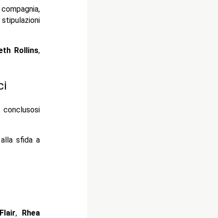
a compagnia,
tipulazioni
eth Rollins
,
ci
, conclusosi
alla sfida a
Flair
,
Rhea