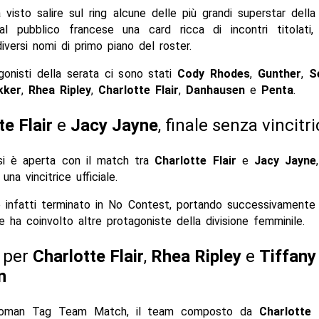
 visto salire sul ring alcune delle più grandi superstar dell
al pubblico francese una card ricca di incontri titolati, s
diversi nomi di primo piano del roster.
gonisti della serata ci sono stati
Cody Rhodes
,
Gunther
,
S
kker
,
Rhea Ripley
,
Charlotte Flair
,
Danhausen
e
Penta
.
te Flair
e
Jacy Jayne
, finale senza vincitri
si è aperta con il match tra
Charlotte Flair
e
Jacy Jayne
na vincitrice ufficiale.
è infatti terminato in No Contest, portando successivamente 
 ha coinvolto altre protagoniste della divisione femminile.
a per
Charlotte Flair
,
Rhea Ripley
e
Tiffany
n
oman Tag Team Match, il team composto da
Charlotte 