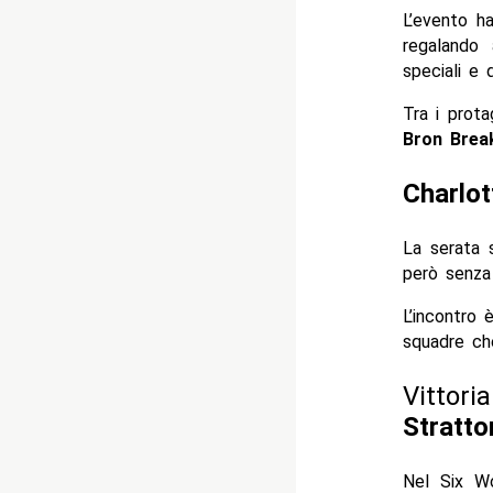
L’evento ha
regalando 
speciali e 
Tra i prota
Bron Brea
Charlot
La serata 
però senza u
L’incontro 
squadre che
Vittori
Stratto
Nel Six W