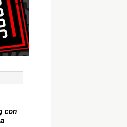
g
con
ea