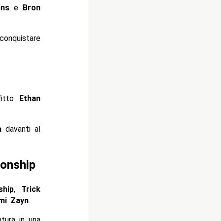
ins
e
Bron
onquistare
fitto
Ethan
a
davanti al
ionship
ship
,
Trick
mi Zayn
.
tura in una