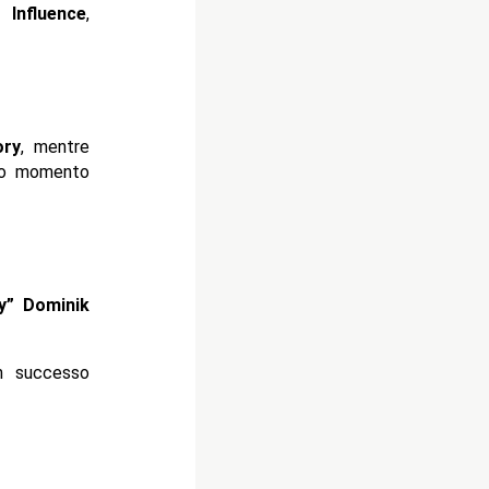
l Influence
,
ory
, mentre
imo momento
ty” Dominik
on successo