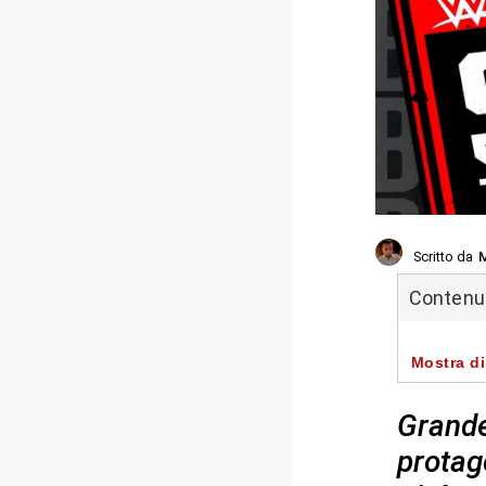
Scritto da
M
Contenuti
Mostra di
Grande
protag