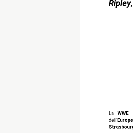
Ripley
La
WWE
h
dell’
Europ
Strasbour