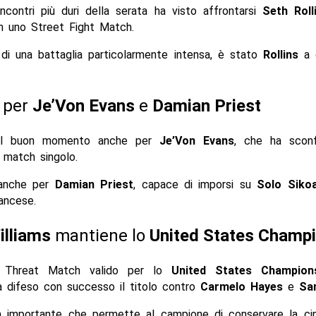
ncontri più duri della serata ha visto affrontarsi
Seth Roll
n uno Street Fight Match.
 di una battaglia particolarmente intensa, è stato
Rollins
a c
e per
Je’Von Evans
e
Damian Priest
il buon momento anche per
Je’Von Evans
, che ha scon
 match singolo.
anche per
Damian Priest
, capace di imporsi su
Solo Siko
ancese.
illiams
mantiene lo
United States Champ
e Threat Match valido per lo
United States Champion
 difeso con successo il titolo contro
Carmelo Hayes
e
Sa
ia importante che permette al campione di conservare la cin