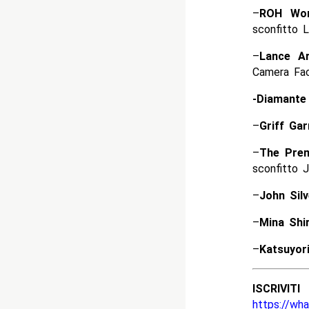
–
ROH Wome
sconfitto L
–
Lance A
Camera Fac
-Diamante
–
Griff Gar
–
The Prem
sconfitto 
–
John Silv
–
Mina Shi
–
Katsuyor
ISCRIV
https://wh