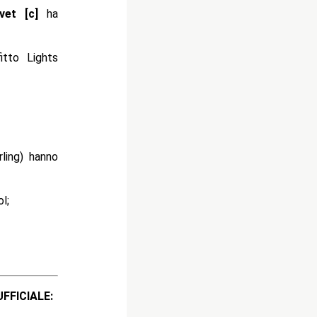
vet [c]
ha
itto Lights
ling) hanno
l;
ICIALE: