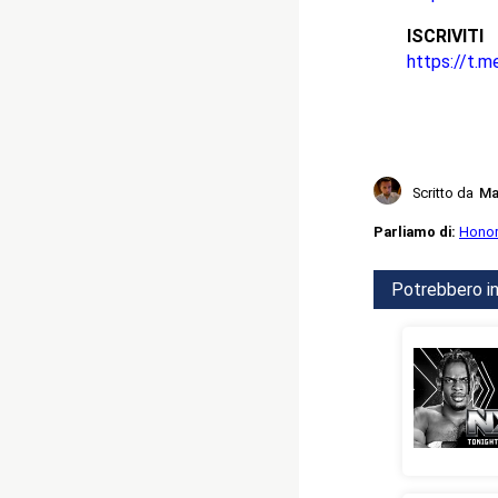
ISCRIV
https://t.m
Scritto da
Ma
Parliamo di:
Honor
Potrebbero in