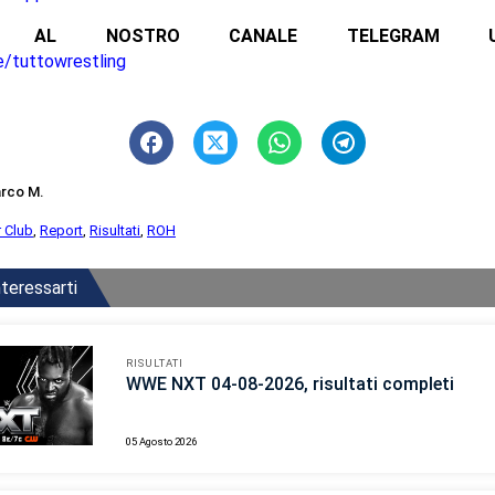
ITI AL NOSTRO CANALE TELEGRAM UFFI
e/tuttowrestling
rco M.
 Club
,
Report
,
Risultati
,
ROH
teressarti
RISULTATI
WWE NXT 04-08-2026, risultati completi
05 Agosto 2026