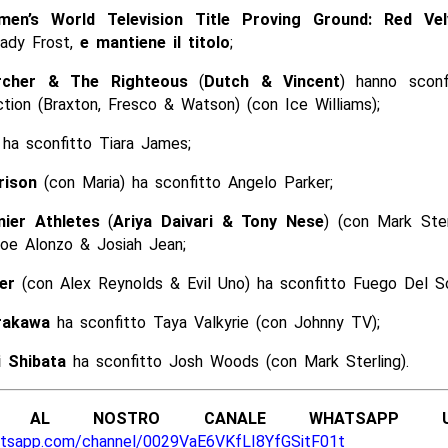
n’s World Television Title Proving Ground: Red Vel
ady Frost,
e mantiene il titolo
;
rcher & The Righteous
(
Dutch & Vincent
) hanno sconf
tion (Braxton, Fresco & Watson) (con Ice Williams);
ha sconfitto Tiara James;
rison
(con Maria) ha sconfitto Angelo Parker;
ier Athletes
(
Ariya Daivari & Tony Nese
) (con Mark Ster
Joe Alonzo & Josiah Jean;
er
(con Alex Reynolds & Evil Uno) ha sconfitto Fuego Del So
rakawa
ha sconfitto Taya Valkyrie (con Johnny TV);
i Shibata
ha sconfitto Josh Woods (con Mark Sterling).
ITI AL NOSTRO CANALE WHATSAPP UFF
atsapp.com/channel/0029VaE6VKfLI8YfGSitF01t