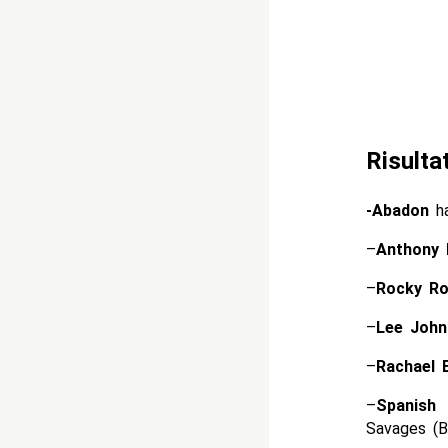
Risulta
-Abadon
ha
–
Anthony 
–
Rocky R
–
Lee John
–
Rachael E
–
Spanish
Savages (B