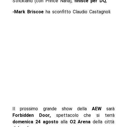
Strickland (con Prince Nana),
finisce per DQ
;
-Mark Briscoe
ha sconfitto Claudio Castagnoli.
Il prossimo grande show della
AEW
sarà
Forbidden Door,
spettacolo che si terrà
domenica 24 agosto
alla
O2 Arena
della città