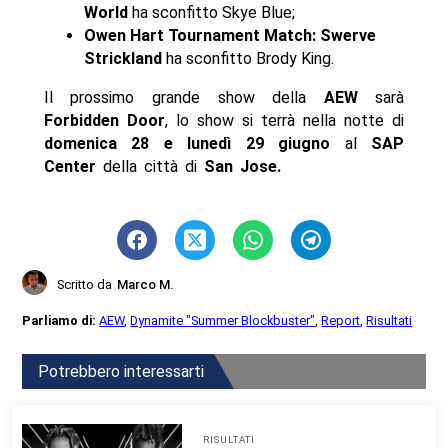
World
ha sconfitto Skye Blue;
Owen Hart Tournament Match: Swerve
Strickland
ha sconfitto Brody King.
Il prossimo grande show della
AEW
sarà
Forbidden Door
, lo show si terrà nella notte di
domenica 28 e lunedì 29 giugno
al
SAP
Center
della città di
San Jose.
Scritto da
Marco M.
Parliamo di:
AEW
,
Dynamite "Summer Blockbuster"
,
Report
,
Risultati
Potrebbero interessarti
RISULTATI