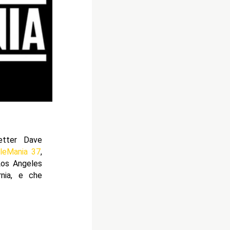
etter Dave
tleMania 37
,
Los Angeles
rnia, e che