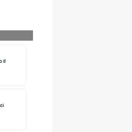
 il
ci