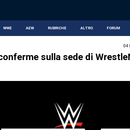
WWE
AEW
RUBRICHE
ALTRO
FORUM
04
conferme sulla sede di Wrestl