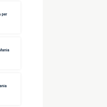
a per
Mania
ania