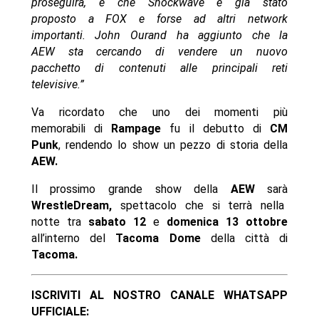
proseguirà, e che Shockwave è già stato
proposto a FOX e forse ad altri network
importanti. John Ourand ha aggiunto che la
AEW sta cercando di vendere un nuovo
pacchetto di contenuti alle principali reti
televisive.”
Va ricordato che uno dei momenti più
memorabili di
Rampage
fu il debutto di
CM
Punk
, rendendo lo show un pezzo di storia della
AEW.
Il prossimo grande show della
AEW
sarà
WrestleDream,
spettacolo che si terrà nella
notte tra
sabato 12
e
domenica 13 ottobre
all’interno del
Tacoma Dome
della città di
Tacoma.
ISCRIVITI AL NOSTRO CANALE WHATSAPP
UFFICIALE: