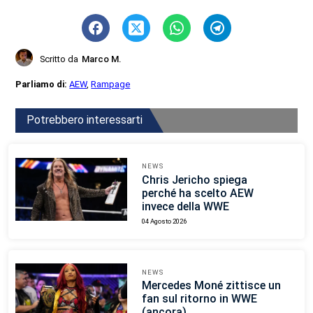
Scritto da
Marco M.
Parliamo di:
AEW
,
Rampage
Potrebbero interessarti
NEWS
Chris Jericho spiega
perché ha scelto AEW
invece della WWE
04 Agosto 2026
NEWS
Mercedes Moné zittisce un
fan sul ritorno in WWE
(ancora)