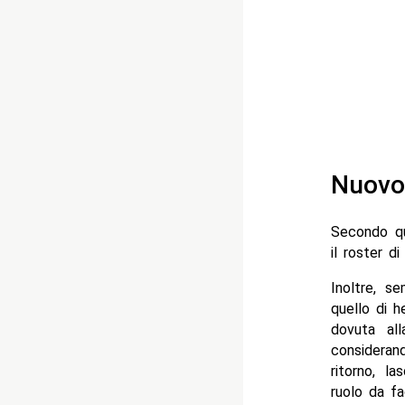
Nuovo 
Secondo qu
il roster 
Inoltre, s
quello di h
dovuta all
consideran
ritorno, l
ruolo da fa