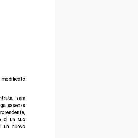
 modificato
trata, sarà
unga assenza
rprendente,
a di un suo
ei un nuovo