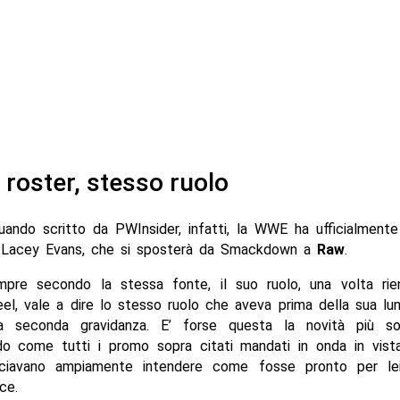
roster, stesso ruolo
ando scritto da PWInsider, infatti, la WWE ha ufficialmente
di Lacey Evans, che si sposterà da Smackdown a
Raw
.
empre secondo la stessa fonte, il suo ruolo, una volta rien
eel, vale a dire lo stesso ruolo che aveva prima della sua l
a seconda gravidanza. E’ forse questa la novità più so
do come tutti i promo sopra citati mandati in onda in vist
asciavano ampiamente intendere come fosse pronto per l
ce.