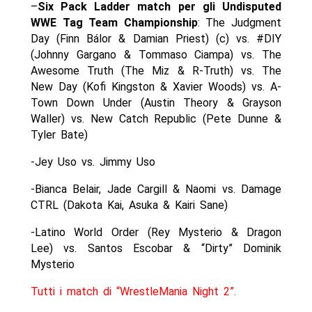
–
Six Pack Ladder match per gli Undisputed
WWE Tag Team Championship
: The Judgment
Day (Finn Bálor & Damian Priest) (c) vs. #DIY
(Johnny Gargano & Tommaso Ciampa) vs. The
Awesome Truth (The Miz & R-Truth) vs. The
New Day (Kofi Kingston & Xavier Woods) vs. A-
Town Down Under (Austin Theory & Grayson
Waller) vs. New Catch Republic (Pete Dunne &
Tyler Bate)
-Jey Uso vs. Jimmy Uso
-Bianca Belair, Jade Cargill & Naomi vs. Damage
CTRL (Dakota Kai, Asuka & Kairi Sane)
-Latino World Order (Rey Mysterio & Dragon
Lee) vs. Santos Escobar & “Dirty” Dominik
Mysterio
Tutti i match di “WrestleMania Night 2”.