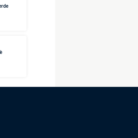
erde
è