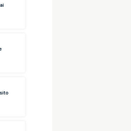
ai
e
sito