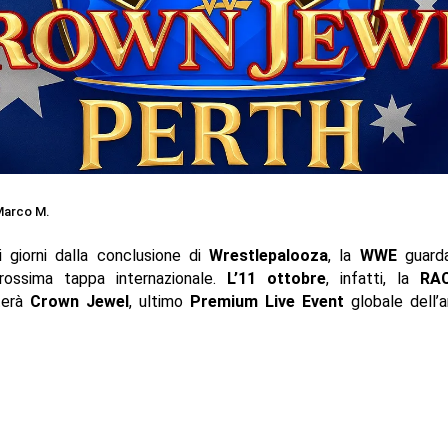
arco M.
 giorni dalla conclusione di
Wrestlepalooza
, la
WWE
guarda
rossima tappa internazionale.
L’11 ottobre
, infatti, la
RA
terà
Crown Jewel
, ultimo
Premium Live Event
globale dell’a