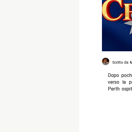
Scritto da
M
Dopo pochi
verso la p
Perth ospi