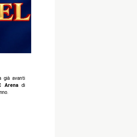
 già avanti
C Arena
di
nno.