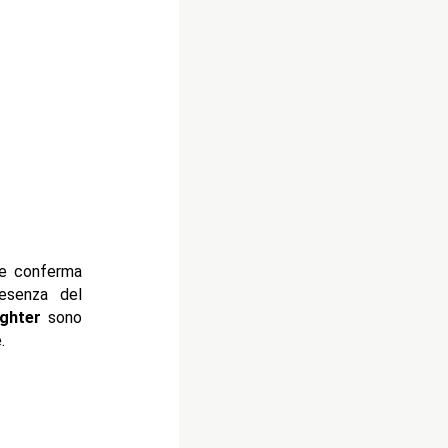
he conferma
resenza del
ighter
sono
.