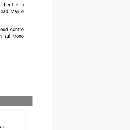
 heel, e la
 Dead Man e
feud contro
n sul trono
ai