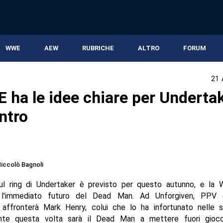
WWE
AEW
RUBRICHE
ALTRO
FORUM
21 
 ha le idee chiare per Undertak
ntro
iccolò Bagnoli
 sul ring di Undertaker è previsto per questo autunno, e la
o l'immediato futuro del Dead Man. Ad Unforgiven, PPV d
 affronterà Mark Henry, colui che lo ha infortunato nelle st
nte questa volta sarà il Dead Man a mettere fuori gioco