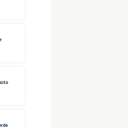
e
sito
erde