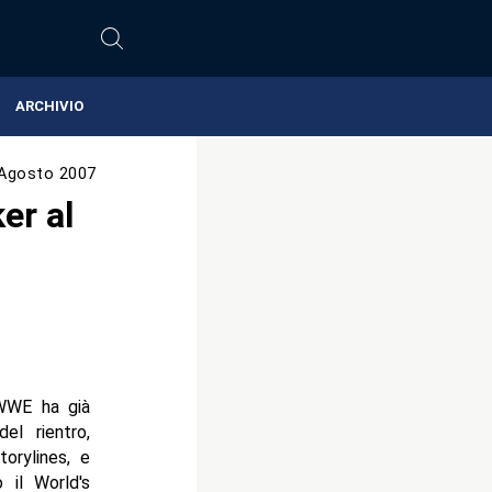
ARCHIVIO
Agosto 2007
er al
 WWE ha già
el rientro,
orylines, e
 il World's