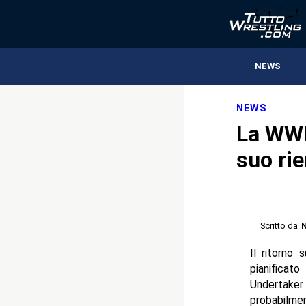
NEWS
NEWS
La WWE
suo rie
Scritto da
N
Il ritorno
pianificat
Undertaker
probabilme