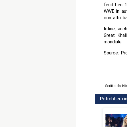
feud ben 1
WWE in aut
con altri b
Infine, an
Great Khal
mondiale.
Source: Pr
Scritto da
Ni
Potrebbero in