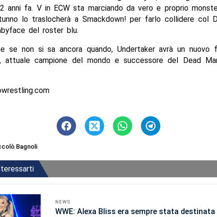
2 anni fa. V in ECW sta marciando da vero e proprio monster
unno lo traslocherà a Smackdown! per farlo collidere col
abyface del roster blu.
che se non si sa ancora quando, Undertaker avrà un nuovo 
i, attuale campione del mondo e successore del Dead Ma
owrestling.com
ccolò Bagnoli
teressarti
NEWS
WWE: Alexa Bliss era sempre stata destinata 