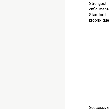
Strongest
difficilme
Stamford. 
proprio qu
Successiva