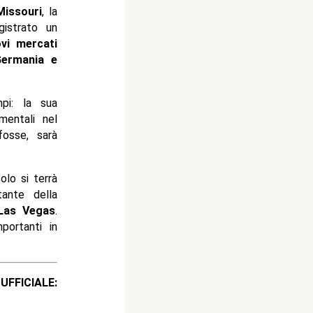
Missouri
, la
gistrato un
ovi mercati
Germania e
pi: la sua
mentali nel
osse, sarà
olo si terrà
ante della
Las Vegas
.
portanti in
ICIALE: