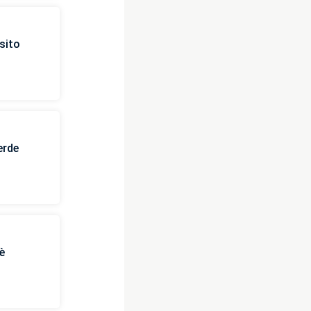
sito
erde
è