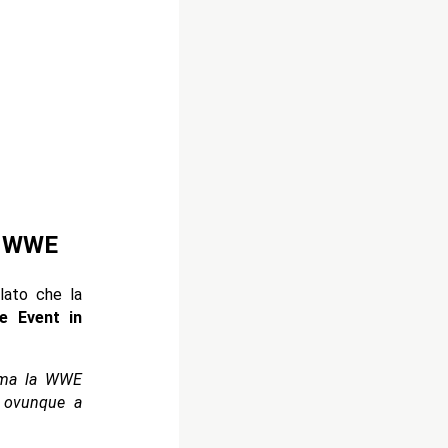
la WWE
lato che la
e Event in
, ma la WWE
o ovunque a