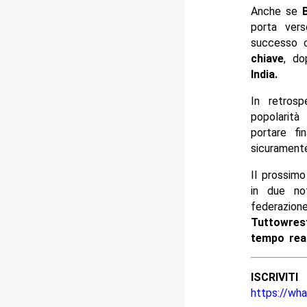
Anche se
porta ver
successo c
chiave
, d
India.
In retrosp
popolarit
portare f
sicurament
Il prossim
in due no
federazion
Tuttowrest
tempo rea
ISCRIV
https://wh