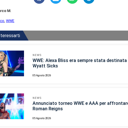
rco M.
ico
,
WWE
teressarti
NEWS
WWE: Alexa Bliss era sempre stata destinata 
Wyatt Sicks
05 Agosto 2026
NEWS
Annunciato torneo WWE e AAA per affrontar
Roman Reigns
05 Agosto 2026