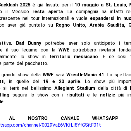
Backlash 2025
è già fissato per il
10 maggio a St. Louis, 
so il Messico
resta aperta
. La compagnia ha infatti re
rescente nei tour internazionali e vuole
espandersi in nu
opo aver già puntato su
Regno Unito, Arabia Saudita, 
ettiva,
Bad Bunny
potrebbe aver solo anticipato i tem
à e il suo legame con la
WWE
potrebbero rivelarsi fonda
inalmente lo show in
territorio messicano
. E se così f
e parte del pacchetto.
o grande show della
WWE
sarà
WrestleMania 41
. Lo spettac
tti, in quelle del
19 e 20 aprile
. Lo show più import
e si terrà nel bellissimo
Allegiant Stadium
della città di
ling
seguirà lo show con i
risultati
e le
notizie
più im
le
.
ITI AL NOSTRO CANALE WHATSAPP UFF
atsapp.com/channel/0029VaE6VKfLI8YfGSitF01t