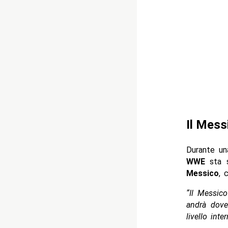
Il Mess
Durante u
WWE
sta s
Messico
, 
“Il Messic
andrà dove
livello inte