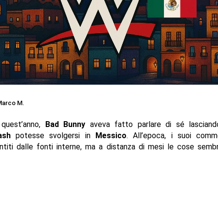
arco M.
di quest’anno,
Bad Bunny
aveva fatto parlare di sé lasciand
ash
potesse svolgersi in
Messico
. All’epoca, i suoi comm
titi dalle fonti interne, ma a distanza di mesi le cose sem