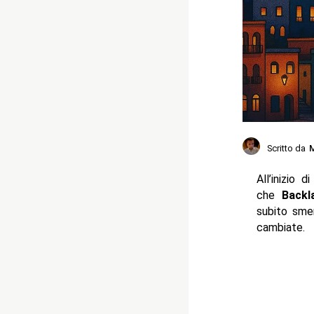
Scritto da
M
All’inizio 
che
Backl
subito smen
cambiate.