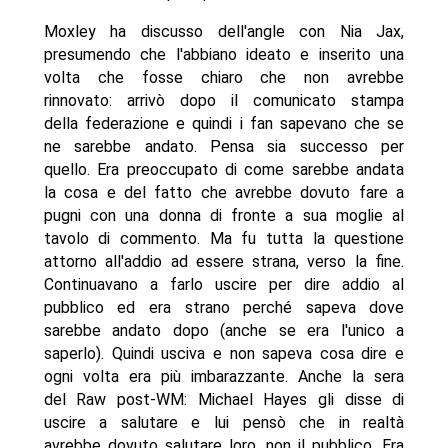
Moxley ha discusso dell'angle con Nia Jax,
presumendo che l'abbiano ideato e inserito una
volta che fosse chiaro che non avrebbe
rinnovato: arrivò dopo il comunicato stampa
della federazione e quindi i fan sapevano che se
ne sarebbe andato. Pensa sia successo per
quello. Era preoccupato di come sarebbe andata
la cosa e del fatto che avrebbe dovuto fare a
pugni con una donna di fronte a sua moglie al
tavolo di commento. Ma fu tutta la questione
attorno all'addio ad essere strana, verso la fine.
Continuavano a farlo uscire per dire addio al
pubblico ed era strano perché sapeva dove
sarebbe andato dopo (anche se era l'unico a
saperlo). Quindi usciva e non sapeva cosa dire e
ogni volta era più imbarazzante. Anche la sera
del Raw post-WM: Michael Hayes gli disse di
uscire a salutare e lui pensò che in realtà
avrebbe dovuto salutare loro, non il pubblico. Era