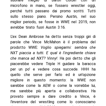
suonare meglio di Baron Corbin con un
microfono in mano, se fossero wrestler oggi,
perché tutti passano dai promo scritti. Tutti
sullo stesso piano. Persino Austin, nel suo
miglior periodo, se fosse in WWE nel 2019, non
avrebbe tirato fuori Austin 3:16.
L'ex Dean Ambrose ha detto senza troppi giri di
parole che Vince McMahon è il problema del
prodotto WWE:
Voglio spiegarmi: sembra che
NXT piaccia a tutti. E qual è l'ingrediente chiave
che manca ad NXT? Vinny!
. Ha poi detto che gli
piacerebbe vedere Triple H guidare la baracca
per un po' e vedere cosa succede. HHH ha
quello che serve per farlo ed è un'opzione
migliore in questo momento: la WWE non
sarebbe come la AEW o come la vorrebbe lui,
ma sarebbe più aperta e collaborativa. Ha
provato sempre a dare credito a Vince, è
l'inventore del wrestling come lo conosciamo