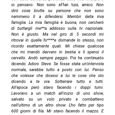
io pensavo:
Non sono affari tuoi, amico.
Non
dirò cose brutte su persone che non sono
nemmeno lì a difendersi. Membri della mia
famiglia. La mia famiglia è buona, non cercherò
di buttargli me**a addosso sulla tv nazionale.
Non è giusto. Ma nel giro di 5 secondi mi
ritrovai in quelle fo****e domande lo stesso, non
ricordo esattamente quali. Mi chiese qualcosa
che mi mandò davvero in bestia e lì spensi il
cervello. Andò sempre peggio
. Poi ha continuato
dicendo:
Adoro Steve. Se fosse stata un'intervista
normale, sarebbe tutto a posto con lui. Penso
che volesse che dicessi a lui le cose che sto
dicendo a te ora. Sotterrare tutto e tutti.
All'epoca però stavo facendo i doppi turni.
Lavoravo a un match all'inizio di uno show,
salvato su un volo privato e combattevo
nell'ultimo di un altro show. L'ho fatto per tipo
600 giorni di fila. Mi stavo facendo il mazzo. E