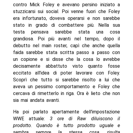
contro Mick Foley e avevano persino iniziato a
stuzzicarsi sui social. Poi venne fuori che Foley
era infortunato, doveva operarsi e non sarebbe
stato in grado di combattere più. Nella sua
testa pensava sarebbe stata una cosa
grandiosa. Poi più avanti nel tempo, dopo il
debutto nel main roster, capì che anche quella
faida sarebbe stata scritta passo a passo con
un copione e si disse che la cosa lo avrebbe
decisamente abbattuto visto quanto fosse
eccitato all'idea di poter lavorare con Foley.
Scoprì che tutto si sarebbe risolto a lui che
aveva un pessimo comportamento e Foley che
cercava di rimetterlo in riga. Ora è lieto che non
sia mai andata avanti.
Ha poi parlato apertamente dell'impostazione
WWE attuale:
3 ore di Raw diluiscono il
prodotto. Quando è tutto prodotto uguale e
sembra sempre la stessa cosa, risulta