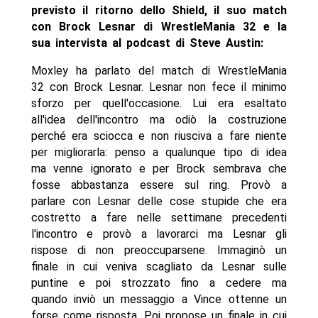
previsto il ritorno dello Shield, il suo match
con Brock Lesnar di WrestleMania 32 e la
sua intervista al podcast di Steve Austin:
Moxley ha parlato del match di WrestleMania
32 con Brock Lesnar. Lesnar non fece il minimo
sforzo per quell'occasione. Lui era esaltato
all'idea dell'incontro ma odiò la costruzione
perché era sciocca e non riusciva a fare niente
per migliorarla: penso a qualunque tipo di idea
ma venne ignorato e per Brock sembrava che
fosse abbastanza essere sul ring. Provò a
parlare con Lesnar delle cose stupide che era
costretto a fare nelle settimane precedenti
l'incontro e provò a lavorarci ma Lesnar gli
rispose di non preoccuparsene. Immaginò un
finale in cui veniva scagliato da Lesnar sulle
puntine e poi strozzato fino a cedere ma
quando inviò un messaggio a Vince ottenne un
forse come risposta. Poi propose un finale in cui