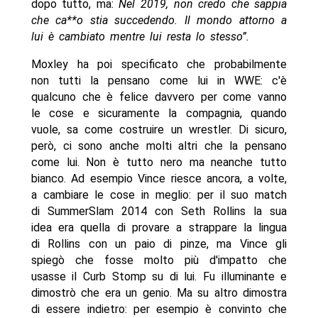
dopo tutto, ma:
Nel 2019, non credo che sappia
che ca**o stia succedendo. Il mondo attorno a
lui è cambiato mentre lui resta lo stesso”.
Moxley ha poi specificato che probabilmente
non tutti la pensano come lui in WWE: c'è
qualcuno che è felice davvero per come vanno
le cose e sicuramente la compagnia, quando
vuole, sa come costruire un wrestler. Di sicuro,
però, ci sono anche molti altri che la pensano
come lui. Non è tutto nero ma neanche tutto
bianco. Ad esempio Vince riesce ancora, a volte,
a cambiare le cose in meglio: per il suo match
di SummerSlam 2014 con Seth Rollins la sua
idea era quella di provare a strappare la lingua
di Rollins con un paio di pinze, ma Vince gli
spiegò che fosse molto più d'impatto che
usasse il Curb Stomp su di lui. Fu illuminante e
dimostrò che era un genio. Ma su altro dimostra
di essere indietro: per esempio è convinto che