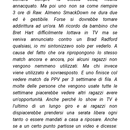
annacquato. Ma poi uno non sa come riempire
3 ore di Raw. Almeno SmackDown ne dura due
ed è gestibile. Forse si dovrebbe tornare
addirittura ad un'ora. Mi ricordo da bambino che
Bret Hart difficilmente lottava in TV ma se
veniva annunciato contro un Brad Radford
qualsiasi, io mi sintonizzavo solo per vederlo. A
causa del fatto che ora ripropongono lo stesso
match ancora e ancora, poi alcuni ragazzi non
vengono nemmeno utilizzati. Ma chi invece
viene utilizzato è sovraesposto. E uno finisce col
vedere match da PPV per 3 settimane di fila. A
molte delle persone che vengono usate tutte le
settimane piacerebbe vedere altri ragazzi avere
un'opportunità. Anche perché lo show in TV è
l'ultimo di un lungo giro e ai ragazzi non
dispiacerebbe prendersi una serata libera ogni
tanto o essere mandati a casa a riposare. Anche
se a un certo punto partisse un video e dicesse: