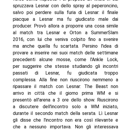
spruzzava Lesnar con dello spray al peperoncino,
salvo poi perdere sulla furia di Lesnar: il finale
piacque a Lesnar ma fu giudicato male dai
producer. Provò allora a proporre una cosa simile
al match tra Lesnar e Orton a SummerSlam
2016, con lui che veniva colpito fino a svenire
ma anche quella fu scartata. Persino l'idea di
provare a inserire nei suoi match delle settimane
precedenti alcune mosse, come l'Ankle Lock,
per suggerire che stesse studiando gli incontri
passati di Lesnar, fu giudicata troppo
complessa. Alla fine non riuscirono nemmeno a
ripassare il match con Lesnar: The Beast non
arrivo in città che il giorno prima WM e si
presentò all'arena a 3 ore dello show. Riuscirono
a discutere dell'incontro solo a WM iniziato,
durante il secondo match della serata. Lì Lesnar
gli disse che l'incontro non era così rilevante e
che a nessuno importava. Non gli interessava