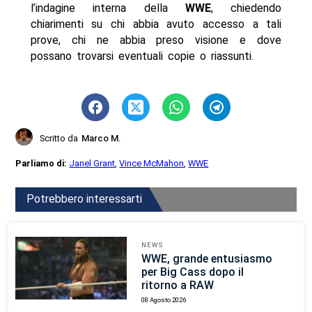
l’indagine interna della
WWE
, chiedendo
chiarimenti su chi abbia avuto accesso a tali
prove, chi ne abbia preso visione e dove
possano trovarsi eventuali copie o riassunti.
Scritto da
Marco M.
Parliamo di:
Janel Grant
,
Vince McMahon
,
WWE
Potrebbero interessarti
NEWS
WWE, grande entusiasmo
per Big Cass dopo il
ritorno a RAW
08 Agosto 2026