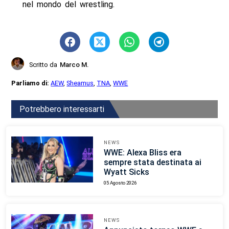
nel mondo del wrestling.
Scritto da
Marco M.
Parliamo di:
AEW
,
Sheamus
,
TNA
,
WWE
Potrebbero interessarti
NEWS
WWE: Alexa Bliss era
sempre stata destinata ai
Wyatt Sicks
05 Agosto 2026
NEWS