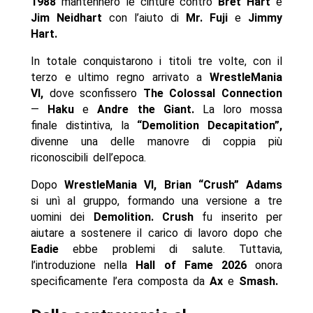
1988
mantennero le cinture contro
Bret Hart
e
Jim Neidhart
con l’aiuto di
Mr. Fuji
e
Jimmy
Hart.
In totale conquistarono i titoli tre volte, con il
terzo e ultimo regno arrivato a
WrestleMania
VI,
dove sconfissero
The Colossal Connection
—
Haku
e
Andre the Giant.
La loro mossa
finale distintiva, la
“Demolition Decapitation”,
divenne una delle manovre di coppia più
riconoscibili dell’epoca.
Dopo
WrestleMania VI, Brian “Crush” Adams
si unì al gruppo, formando una versione a tre
uomini dei
Demolition. Crush
fu inserito per
aiutare a sostenere il carico di lavoro dopo che
Eadie
ebbe problemi di salute. Tuttavia,
l’introduzione nella
Hall of Fame 2026
onora
specificamente l’era composta da
Ax
e
Smash.