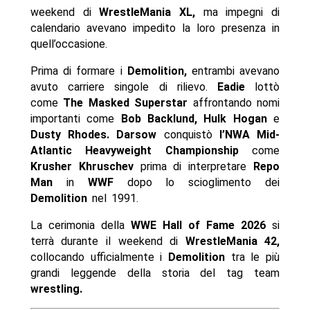
weekend di
WrestleMania XL,
ma impegni di
calendario avevano impedito la loro presenza in
quell’occasione.
Prima di formare i
Demolition,
entrambi avevano
avuto carriere singole di rilievo.
Eadie
lottò
come
The Masked Superstar
affrontando nomi
importanti come
Bob Backlund, Hulk Hogan
e
Dusty Rhodes. Darsow
conquistò
l’NWA Mid-
Atlantic Heavyweight Championship
come
Krusher Khruschev
prima di interpretare
Repo
Man
in
WWF
dopo lo scioglimento dei
Demolition
nel 1991.
La cerimonia della
WWE Hall of Fame 2026
si
terrà durante il weekend di
WrestleMania 42,
collocando ufficialmente i
Demolition
tra le più
grandi leggende della storia del tag team
wrestling.