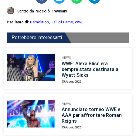
Scritto da
Niccolò Trevisani
Parliamo di:
Demolition
,
Hall of Fame
,
WWE
Potrebbero interessarti
NEWS
WWE: Alexa Bliss era
sempre stata destinata ai
Wyatt Sicks
05 Agosto 2026
NEWS
Annunciato torneo WWE e
AAA per affrontare Roman
Reigns
05 Agosto 2026