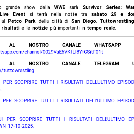
mo grande show della
WWE
sarà
Survivor Series: Wa
Live Event
si terrà nella notte tra
sabato 29 e dom
, al
Petco Park
della città di
San Diego
.
Tuttowrestling
i
risultati
e le
notizie
più importanti in
tempo reale
.
ITI AL NOSTRO CANALE WHATSAPP UFF
atsapp.com/channel/0029VaE6VKfLI8YfGSitF01t
ITI AL NOSTRO CANALE TELEGRAM UFFI
e/tuttowrestling
 PER SCOPRIRE TUTTI I RISULTATI DELL’ULTIMO EPISO
.
 PER SCOPRIRE TUTTI I RISULTATI DELL’ULTIMO EPISO
.
UI PER SCOPRIRE TUTTI I RISULTATI DELL’ULTIMO EP
N 17-10-2025.