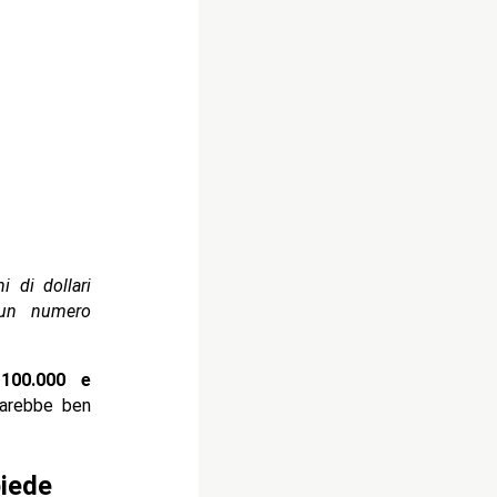
 di dollari
 un numero
a
100.000 e
sarebbe ben
piede