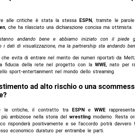
re alle critiche è stata la stessa
ESPN
, tramite le parol
en
, che ha rilasciato una dichiarazione concisa ma ottimista:
stanno andando bene e abbiamo iniziato con il piede g
 i dati di visualizzazione, ma la partnership sta andando ben
 che evita di entrare nel merito dei numeri riportati da Mel
a fiducia della rete nel progetto con la
WWE
, nato per r
ello sport-entertainment nel mondo dello streaming.
stimento ad alto rischio o una scommes
e?
 le critiche, il contratto tra
ESPN
e
WWE
rappresenta
 più ambiziose nella storia del
wrestling
moderno. Resta or
lico risponderà positivamente e se l’accordo potrà davvero t
esso economico duraturo per entrambe le parti.