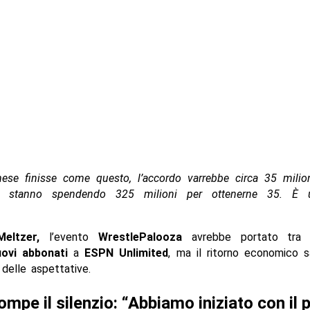
ese finisse come questo, l’accordo varrebbe circa 35 milioni
a stanno spendendo 325 milioni per ottenerne 35. È
Meltzer,
l’evento
WrestlePalooza
avrebbe portato tr
ovi abbonati
a
ESPN Unlimited
, ma il ritorno economico 
 delle aspettative.
mpe il silenzio: “Abbiamo iniziato con il 