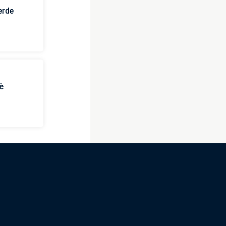
erde
è