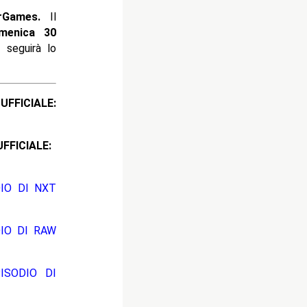
rGames.
Il
enica 30
seguirà lo
ICIALE:
CIALE:
DIO DI NXT
DIO DI RAW
ISODIO DI