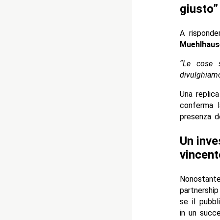
giusto”
A risponde
Muehlhaus
“Le cose 
divulghiamo
Una replica
conferma l
presenza d
Un inve
vincent
Nonostante
partnership
se il pubb
in un succ