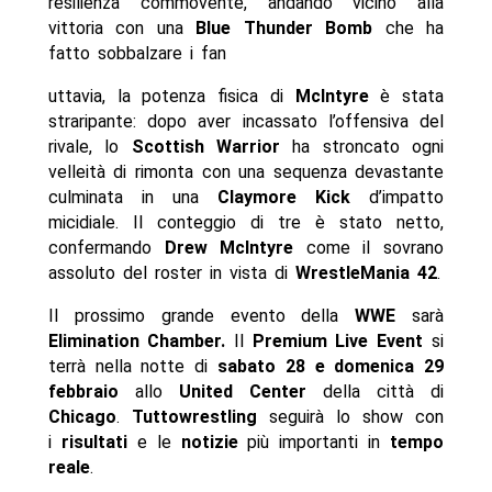
resilienza commovente, andando vicino alla
vittoria con una
Blue Thunder Bomb
che ha
fatto sobbalzare i fan
uttavia, la potenza fisica di
McIntyre
è stata
straripante: dopo aver incassato l’offensiva del
rivale, lo
Scottish Warrior
ha stroncato ogni
velleità di rimonta con una sequenza devastante
culminata in una
Claymore Kick
d’impatto
micidiale. Il conteggio di tre è stato netto,
confermando
Drew McIntyre
come il sovrano
assoluto del roster in vista di
WrestleMania 42
.
Il prossimo grande evento della
WWE
sarà
Elimination Chamber.
Il
Premium Live Event
si
terrà nella notte di
sabato 28 e domenica 29
febbraio
allo
United Center
della città di
Chicago
.
Tuttowrestling
seguirà lo show con
i
risultati
e le
notizie
più importanti in
tempo
reale
.