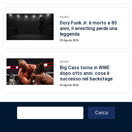
NEWS
Dory Funk Jr. è morto a 85
anni, il wrestling perde una
leggenda
05 Agosto 2026
NEWS
Big Cass torna in WWE
dopo otto anni: cosa è
successo nel backstage
05 Agosto 2026
Ricerca
per: