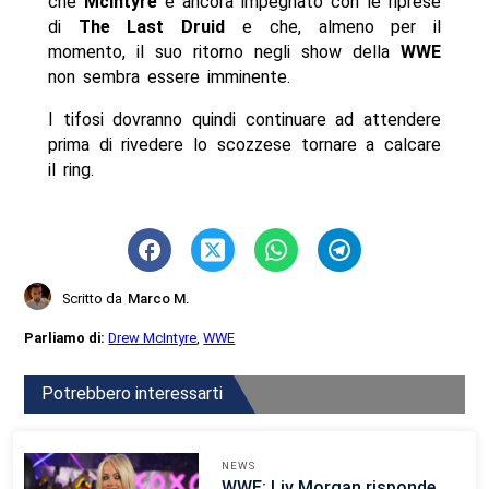
che
McIntyre
è ancora impegnato con le riprese
di
The Last Druid
e che, almeno per il
momento, il suo ritorno negli show della
WWE
non sembra essere imminente.
I tifosi dovranno quindi continuare ad attendere
prima di rivedere lo scozzese tornare a calcare
il ring.
Scritto da
Marco M.
Parliamo di:
Drew McIntyre
,
WWE
Potrebbero interessarti
NEWS
WWE: Liv Morgan risponde