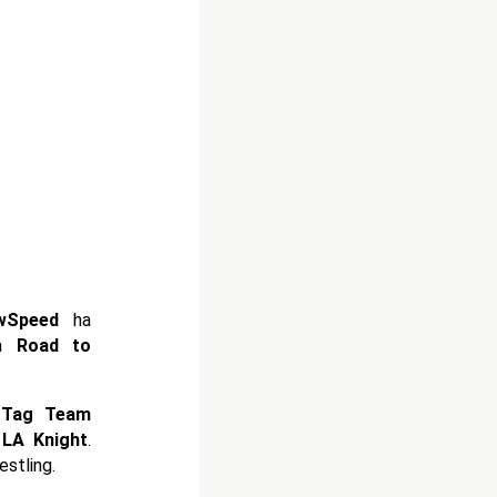
wSpeed
ha
la
Road to
 Tag Team
e
LA Knight
.
stling.