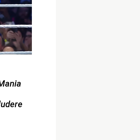
eMania
ludere