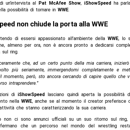
i un’intervista al
Pat McAfee Show
,
iShowSpeed
ha parl
lla possibilità di tornare in
WWE
.
eed non chiude la porta alla WWE
endo di essersi appassionato all’ambiente della
WWE
, lo 
he, almeno per ora, non è ancora pronto a dedicarsi comp
 sul ring.
eramente che, ad un certo punto della mia carriera, inizier
lto più seriamente, immergendomi completamente e met
il momento, però, sto ancora cercando di capire quello che v
rso intraprendere.”
azioni di
iShowSpeed
lasciano quindi aperta la possibilità d
ento nella
WWE
, anche se al momento il creator preferisce c
 attività che stanno caratterizzando la sua carriera.
 non ci sono annunci ufficiali su un suo ritorno sul ring
nfermano che un percorso nel mondo del wrestling resta 