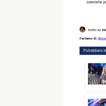
concreta pe
Scritto da
Ma
Parliamo di:
iSho
Potrebbero in