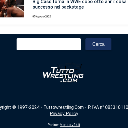
Big Cass torna in WWE dopo otto anni: cosa 
successo nel backstage
05 Agosto 2026
Ricerca
per:
yright © 1997-2024 - Tuttowrestling.Com - P. IVA n° 083310110
Privacy Policy
Partner
Mondotv24.it