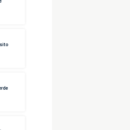
e
sito
erde