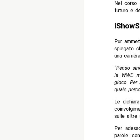
Nel corso d
futuro e de
iShowSp
Pur ammett
spiegato c
una carriera
“Penso sinc
la WWE mo
gioco. Per 
quale perco
Le dichiar
coinvolgim
sulle altre
Per adesso
parole co