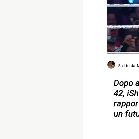
Scritto da
M
Dopo a
42, iS
rappor
un futu