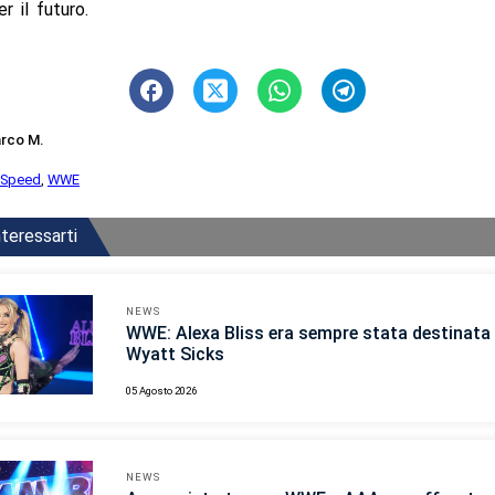
r il futuro.
rco M.
wSpeed
,
WWE
teressarti
NEWS
WWE: Alexa Bliss era sempre stata destinata 
Wyatt Sicks
05 Agosto 2026
NEWS