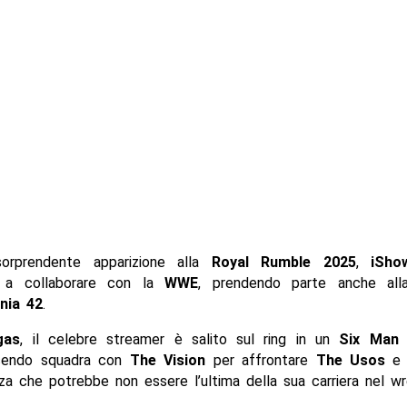
orprendente apparizione alla
Royal Rumble 2025
,
iSho
o a collaborare con la
WWE
, prendendo parte anche al
nia 42
.
gas
, il celebre streamer è salito sul ring in un
Six Man
cendo squadra con
The Vision
per affrontare
The Usos
za che potrebbe non essere l’ultima della sua carriera nel wre