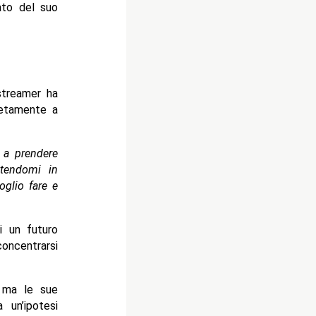
ato del suo
streamer ha
letamente a
ò a prendere
tendomi in
oglio fare e
i un futuro
oncentrarsi
, ma le sue
un’ipotesi