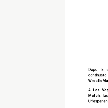
Dopo la s
continuat
WrestleMa
A
Las Ve
Match
, fa
Un’esperien