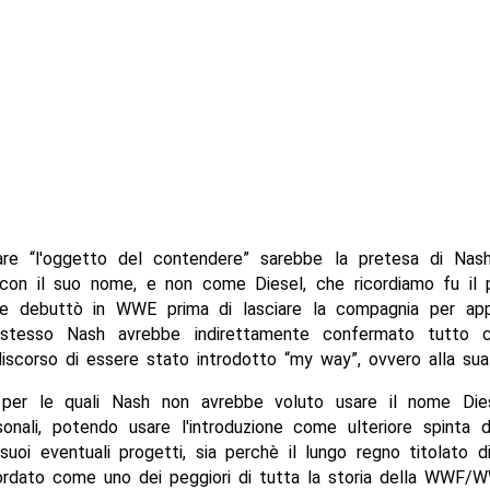
lare “l'oggetto del contendere” sarebbe la pretesa di Nas
 con il suo nome, e non come Diesel, che ricordiamo fu il 
le debuttò in WWE prima di lasciare la compagnia per app
tesso Nash avrebbe indirettamente confermato tutto c
discorso di essere stato introdotto “my way”, ovvero alla sua
 per le quali Nash non avrebbe voluto usare il nome Die
sonali, potendo usare l'introduzione come ulteriore spinta di
 suoi eventuali progetti, sia perchè il lungo regno titolato d
ordato come uno dei peggiori di tutta la storia della WWF/