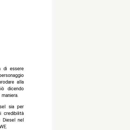
h di essere
personaggio
rodare alla
iò dicendo
 maniera.
sel sia per
 credibilità
i Diesel nel
WWE.