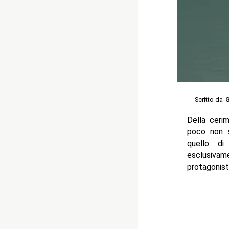
Scritto da
G
Della ceri
poco non s
quello di
esclusivam
protagonist