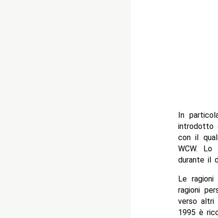
In partico
introdotto
con il qua
WCW. Lo s
durante il 
Le ragioni
ragioni per
verso altri
1995 è ric