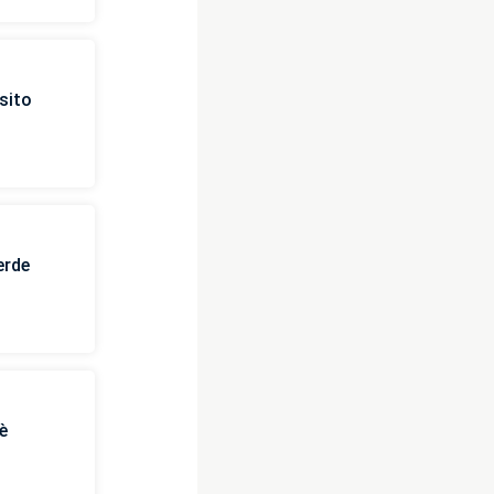
sito
erde
è