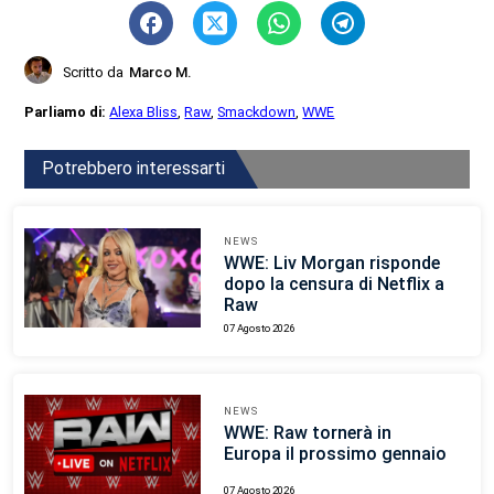
Scritto da
Marco M.
Parliamo di:
Alexa Bliss
,
Raw
,
Smackdown
,
WWE
Potrebbero interessarti
NEWS
WWE: Liv Morgan risponde
dopo la censura di Netflix a
Raw
07 Agosto 2026
NEWS
WWE: Raw tornerà in
Europa il prossimo gennaio
07 Agosto 2026