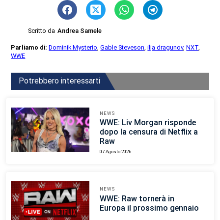
Scritto da
Andrea Samele
Parliamo di:
Dominik Mysterio
,
Gable Steveson
,
ilja dragunov
,
NXT
,
WWE
Potrebbero interessarti
NEWS
WWE: Liv Morgan risponde
dopo la censura di Netflix a
Raw
07 Agosto 2026
NEWS
WWE: Raw tornerà in
Europa il prossimo gennaio