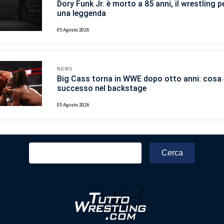
Dory Funk Jr. è morto a 85 anni, il wrestling p
una leggenda
05 Agosto 2026
NEWS
Big Cass torna in WWE dopo otto anni: cosa 
successo nel backstage
05 Agosto 2026
Ricerca
per: