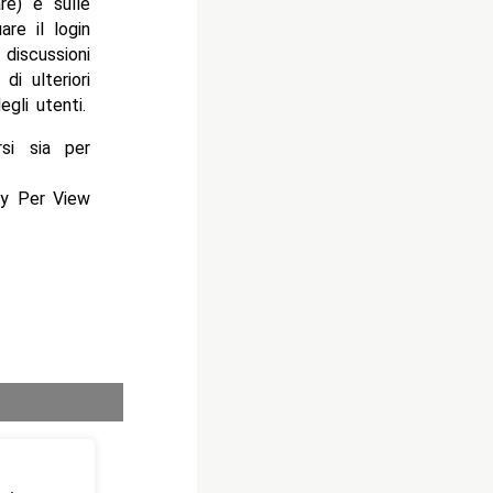
are) e sulle
re il login
 discussioni
di ulteriori
gli utenti.
rsi sia per
Pay Per View