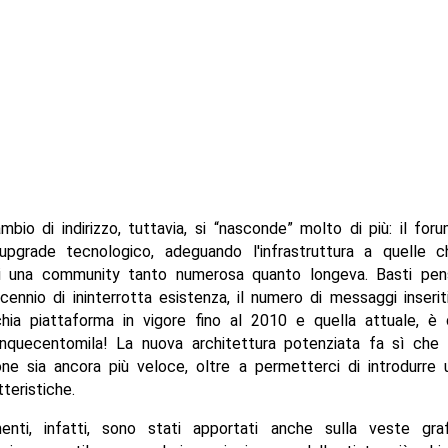
ambio di indirizzo, tuttavia, si “nasconde” molto di più: il foru
upgrade tecnologico, adeguando l'infrastruttura a quelle 
i una community tanto numerosa quanto longeva. Basti pen
cennio di ininterrotta esistenza, il numero di messaggi inserit
hia piattaforma in vigore fino al 2010 e quella attuale, è 
inquecentomila! La nuova architettura potenziata fa sì che 
one sia ancora più veloce, oltre a permetterci di introdurre 
teristiche.
menti, infatti, sono stati apportati anche sulla veste gra