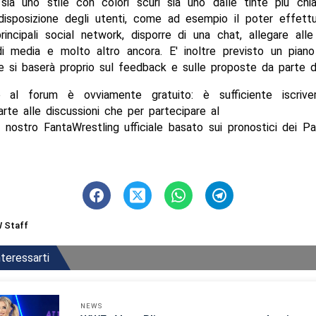
 sia uno stile con colori scuri sia uno dalle tinte più chi
disposizione degli utenti, come ad esempio il poter effettua
rincipali social network, disporre di una chat, allegare alle
i media e molto altro ancora. E' inoltre previsto un piano 
he si baserà proprio sul feedback e sulle proposte da parte de
e al forum è ovviamente gratuito: è sufficiente iscrive
rte alle discussioni che per partecipare al
il nostro FantaWrestling ufficiale basato sui pronostici dei 
 Staff
teressarti
NEWS