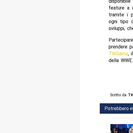
disponibile
feature a 
tramite i p
ogni tipo d
sviluppi, c
Partecipar
prendere pa
TWGame
, 
della WWE.
Scritto da
TW
Potrebbero in