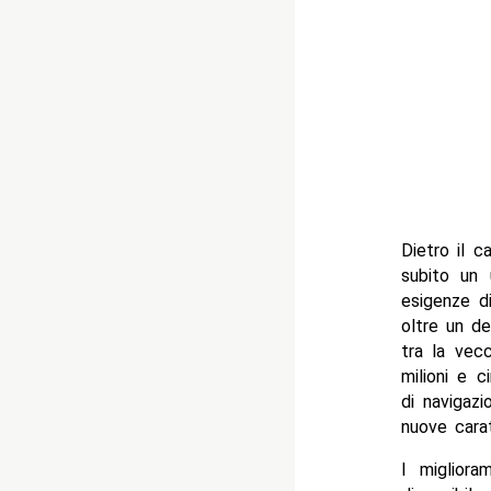
Dietro il c
subito un 
esigenze d
oltre un de
tra la vecc
milioni e c
di navigazi
nuove carat
I migliora