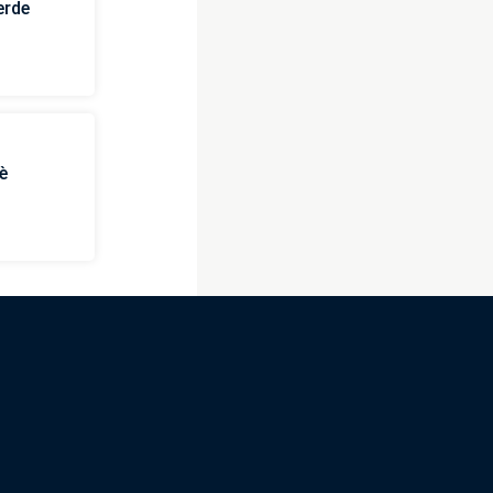
erde
è