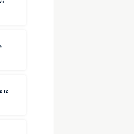
ai
e
sito