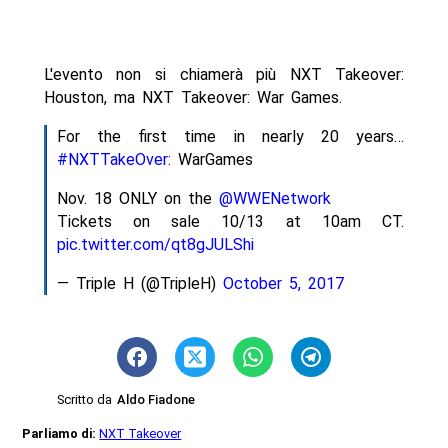
L'evento non si chiamerà più NXT Takeover:
Houston, ma NXT Takeover: War Games.
For the first time in nearly 20 years…
#NXTTakeOver
: WarGames
Nov. 18 ONLY on the
@WWENetwork
Tickets on sale 10/13 at 10am CT.
pic.twitter.com/qt8gJULShi
— Triple H (@TripleH)
October 5, 2017
Scritto da
Aldo Fiadone
Parliamo di:
NXT Takeover