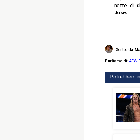
notte di
d
Jose.
Scritto da
Ma
Parliamo di:
AEW
,
Potrebbero in