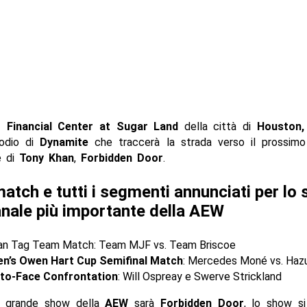
 Financial Center at Sugar Land
della città di
Houston,
sodio di
Dynamite
che traccerà la strada verso il prossim
 di
Tony Khan
,
Forbidden Door
.
 match e tutti i segmenti annunciati per lo
nale più importante della AEW
n Tag Team Match: Team MJF vs. Team Briscoe
’s Owen Hart Cup Semifinal Match
: Mercedes Moné vs. Hazu
to-Face Confrontation
: Will Ospreay e Swerve Strickland
o grande show della
AEW
sarà
Forbidden Door
, lo show si