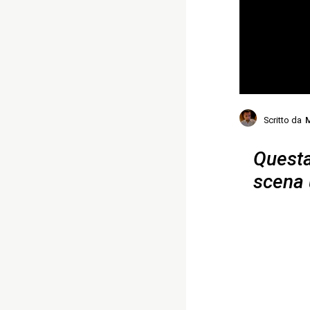
Scritto da
M
Questa 
scena 