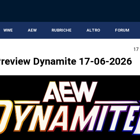
WWE
AEW
RUBRICHE
ALTRO
FORUM
17
review Dynamite 17-06-2026