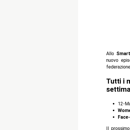
Allo
Smart
nuovo epi
federazione
Tutti i
settima
12-Ma
Women
Face-
Il prossim