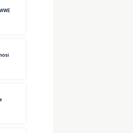
n WWE
nosi
e