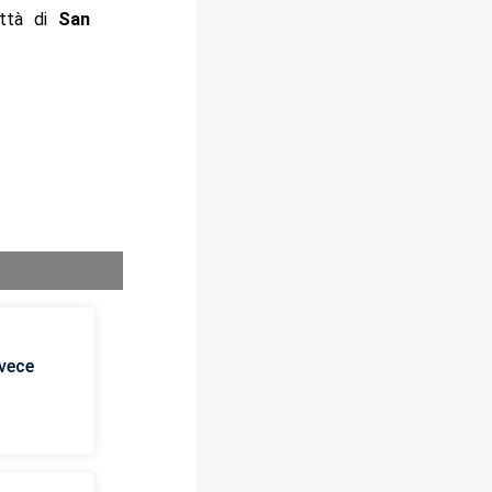
ittà di
San
nvece