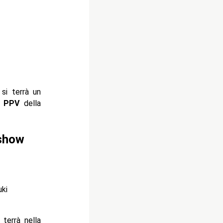
si terrà un
o
PPV
della
 show
ki
 terrà nella