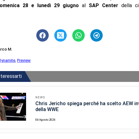
omenica 28 e lunedì 29 giugno
al
SAP Center
della c
rco M.
Dynamite
,
Preview
teressarti
NEWS
Chris Jericho spiega perché ha scelto AEW i
della WWE
04 Agosto 2026