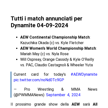
Tutti i match annunciati per
Dynamite 04-09-2024
AEW Continental Championship Match
:
Kazuchika Okada (c) vs. Kyle Fletcher
AEW Women’s World Championship Match
:
Mariah May (c) vs. Nyla Rose
Will Ospreay, Orange Cassidy & Kyle O’Reilly
vs. PAC, Claudio Castagnoli & Wheeler Yuta
Current card for today’s
#AEWDynamite
pic.twitter.com/noNd0Tc9GP
— Pro Wrestling & MMA News
(@PWMMANews)
September 4, 2024
Il prossimo grande show della
AEW
sarà
All