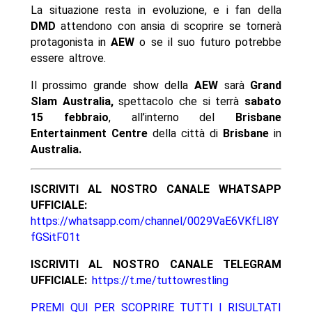
La situazione resta in evoluzione, e i fan della
DMD
attendono con ansia di scoprire se tornerà
protagonista in
AEW
o se il suo futuro potrebbe
essere altrove.
Il prossimo grande show della
AEW
sarà
Grand
Slam
Australia,
spettacolo che si terrà
sabato
15 febbraio
, all’interno del
Brisbane
Entertainment Centre
della città di
Brisbane
in
Australia.
ISCRIVITI AL NOSTRO CANALE WHATSAPP
UFFICIALE:
https://whatsapp.com/channel/0029VaE6VKfLI8Y
fGSitF01t
ISCRIVITI AL NOSTRO CANALE TELEGRAM
UFFICIALE:
https://t.me/tuttowrestling
PREMI QUI PER SCOPRIRE TUTTI I RISULTATI