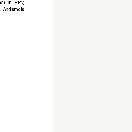
he) in PPV,
a. Andiamola