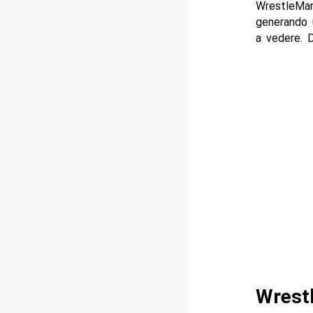
WrestleMan
generando u
a vedere. D
Wrest