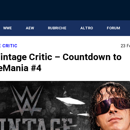
WWE
AEW
RUBRICHE
ALTRO
FORUM
 CRITIC
23 F
ntage Critic – Countdown to
eMania #4