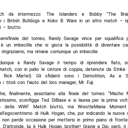
ch da intermezzo: The Islanders e Bobby “The Bra
o i British Bulldogs e Koko B. Ware in un altro match – r
 – brutto.
 semifinale del torneo, Randy Savage vince per squalifica
 un imbecille che si gioca la possibilità di diventare c
 ringraziamo, ma rimane comunque un imbecille.
dunque a Randy Savage il tempo di riprendere fiato, si 
atch, con in palio le cinture di coppia, detenute da Strike
 Rick Martel). Gli sfidanti sono i Demolition, Ax e 
i titoli con l’aiuto del loro manager, Mr. Fuji.
e, finalmente, assistiamo alla finale del torneo. “Macho
atissimo, sconfigge Ted DiBiase e si laurea per la prima vo
 della WWF. Match brutto, ma WrestleMania Moment b
all’egocentrismo di Hulk Hogan, che, pur indicando la nuova 
, non perde occasione per mettersi in primo piano di fronte
 D’altronde, lui è Hulk Hogan, brother! Grazie a Dio, però, il