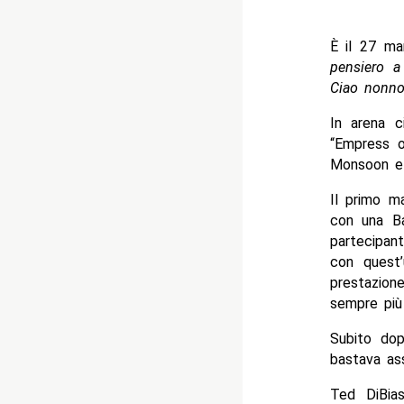
È il 27 m
pensiero a
Ciao nonno
In arena c
“Empress o
Monsoon e 
Il primo ma
con una Ba
partecipan
con quest’
prestazion
sempre più
Subito dopo
bastava ass
Ted DiBia