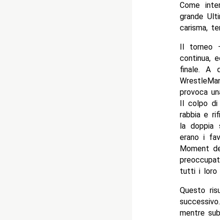
Come inter
grande Ult
carisma, t
Il torneo
continua, e
finale. A 
WrestleMan
provoca un
Il colpo di
rabbia e ri
la doppia 
erano i fav
Moment del
preoccupat
tutti i lor
Questo risu
successivo
mentre sub