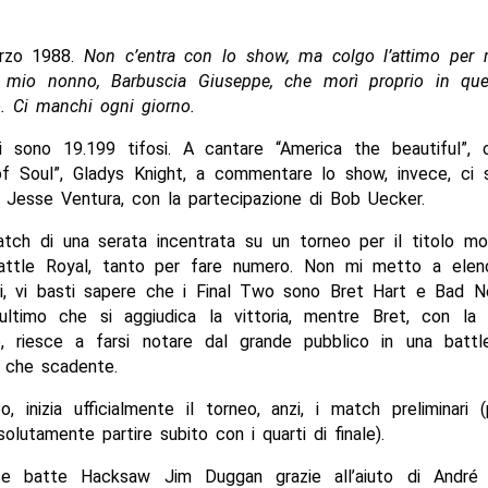
arzo 1988.
Non c’entra con lo show, ma colgo l’attimo per r
 mio nonno, Barbuscia Giuseppe, che morì proprio in que
. Ci manchi ogni giorno.
i sono 19.199 tifosi. A cantare “America the beautiful”, o
f Soul”, Gladys Knight, a commentare lo show, invece, ci s
Jesse Ventura, con la partecipazione di Bob Uecker.
tch di una serata incentrata su un torneo per il titolo mon
ttle Royal, tanto per fare numero. Non mi metto a elenc
ti, vi basti sapere che i Final Two sono Bret Hart e Bad 
ultimo che si aggiudica la vittoria, mentre Bret, con la
e, riesce a farsi notare dal grande pubblico in una battl
 che scadente.
, inizia ufficialmente il torneo, anzi, i match preliminari
olutamente partire subito con i quarti di finale).
se batte Hacksaw Jim Duggan grazie all’aiuto di André 