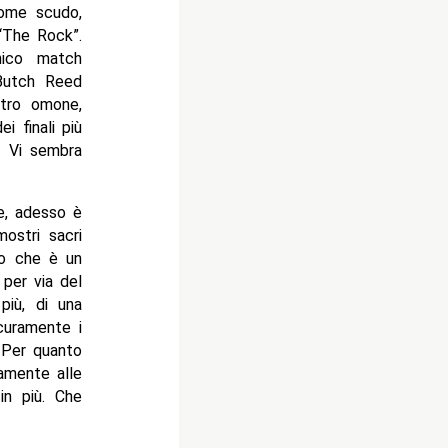
come scudo,
“The Rock”.
nico match
Butch Reed
ntro omone,
 finali più
. Vi sembra
te, adesso è
mostri sacri
lo che è un
 per via del
più, di una
icuramente i
. Per quanto
tamente alle
in più. Che