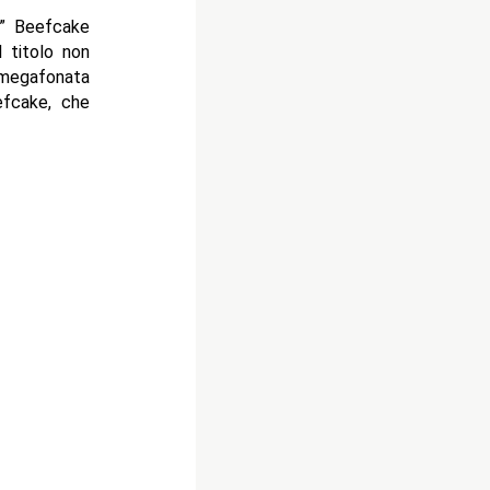
r” Beefcake
l titolo non
 megafonata
eefcake, che