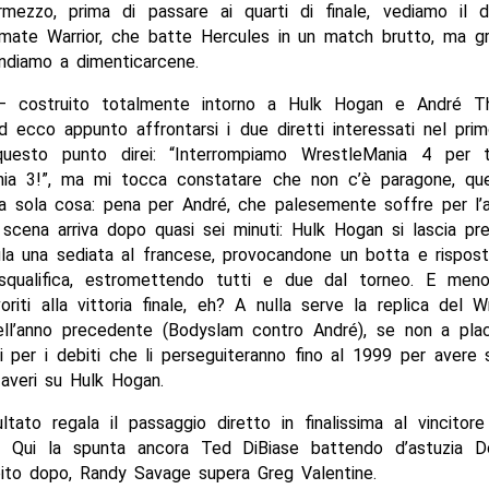
mezzo, prima di passare ai quarti di finale, vediamo il 
imate Warrior, che batte Hercules in un match brutto, ma gr
endiamo a dimenticarcene.
 – costruito totalmente intorno a Hulk Hogan e André T
d ecco appunto affrontarsi i due diretti interessati nel pri
questo punto direi: “Interrompiamo WrestleMania 4 per 
ia 3!”, ma mi tocca constatare che non c’è paragone, q
a sola cosa: pena per André, che palesemente soffre per l’a
 scena arriva dopo quasi sei minuti: Hulk Hogan si lascia pr
fila una sediata al francese, provocandone un botta e rispos
squalifica, estromettendo tutti e due dal torneo. E me
oriti alla vittoria finale, eh? A nulla serve la replica del 
l’anno precedente (Bodyslam contro André), se non a placa
i per i debiti che li perseguiteranno fino al 1999 per aver
o averi su Hulk Hogan.
ltato regala il passaggio diretto in finalissima al vincito
. Qui la spunta ancora Ted DiBiase battendo d’astuzia 
ito dopo, Randy Savage supera Greg Valentine.