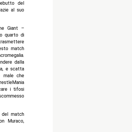
debutto del
azie al suo
he Giant –
mo quarto di
trasmettere
uesto match
cromegalia.
endere dalla
ta, e scatta
no male che
WrestleMania
re i tifosi
e scommesso
re del match
Don Muraco,