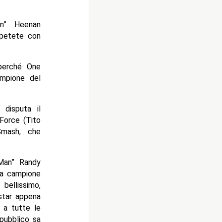
in” Heenan
ipetete con
 perché One
ampione del
disputa il
 Force (Tito
Smash, che
 Man” Randy
lta campione
ellissimo,
star appena
 a tutte le
 pubblico sa