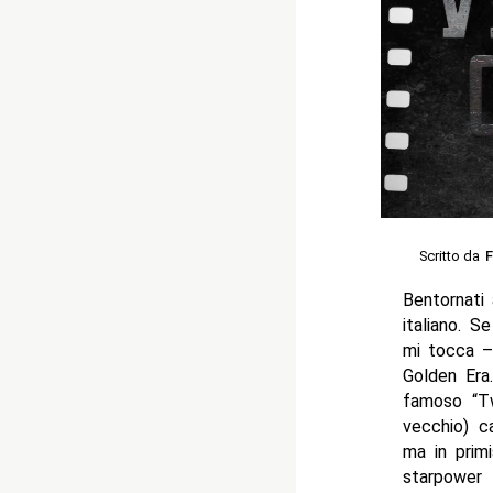
Scritto da
F
Bentornati 
italiano. S
mi tocca – 
Golden Era
famoso “Tw
vecchio) c
ma in primi
starpower