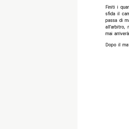
Finiti i q
sfida il ca
passa di m
all’arbitro
mai arriver
Dopo il ma