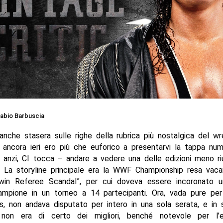
abio Barbuscia
anche stasera sulle righe della rubrica più nostalgica del w
e ancora ieri ero più che euforico a presentarvi la tappa nu
anzi, CI tocca – andare a vedere una delle edizioni meno ri
. La storyline principale era la WWF Championship resa vaca
in Referee Scandal”, per cui doveva essere incoronato 
ampione in un torneo a 14 partecipanti. Ora, vada pure per
s, non andava disputato per intero in una sola serata, e in 
 non era di certo dei migliori, benché notevole per l’e