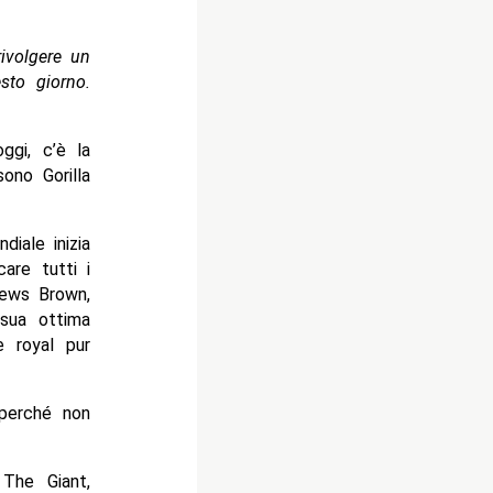
ivolgere un
sto giorno.
ggi, c’è la
ono Gorilla
diale inizia
are tutti i
News Brown,
 sua ottima
e royal pur
 (perché non
The Giant,