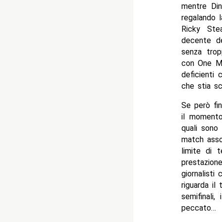
mentre Din
regalando 
Ricky Ste
decente d
senza trop
con One Ma
deficienti
che stia s
Se però fin
il momento 
quali sono
match assol
limite di 
prestazione
giornalisti
riguarda il
semifinali
peccato…