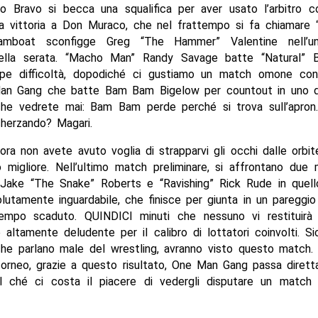
o Bravo si becca una squalifica per aver usato l’arbitro 
la vittoria a Don Muraco, che nel frattempo si fa chiamare 
amboat sconfigge Greg “The Hammer” Valentine nell’u
ella serata. “Macho Man” Randy Savage batte “Natural” 
pe difficoltà, dopodiché ci gustiamo un match omone co
n Gang che batte Bam Bam Bigelow per countout in uno dei
 che vedrete mai: Bam Bam perde perché si trova sull’apron
cherzando? Magari.
ora non avete avuto voglia di strapparvi gli occhi dalle orbi
migliore. Nell’ultimo match preliminare, si affrontano due 
 Jake “The Snake” Roberts e “Ravishing” Rick Rude in quel
utamente inguardabile, che finisce per giunta in un pareggio
tempo scaduto. QUINDICI minuti che nessuno vi restituirà 
 altamente deludente per il calibro di lottatori coinvolti. S
 che parlano male del wrestling, avranno visto questo match
 torneo, grazie a questo risultato, One Man Gang passa diret
, il ché ci costa il piacere di vedergli disputare un match 