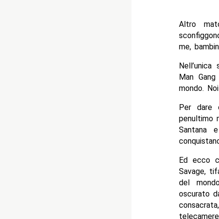
Altro mat
sconfiggon
me, bambini
Nell’unica
Man Gang è
mondo. Noi
Per dare 
penultimo m
Santana e
conquistano 
Ed ecco ch
Savage, tif
del mondo
oscurato d
consacrata
telecamere.