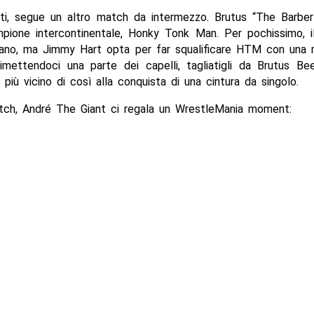
uarti, segue un altro match da intermezzo. Brutus “The Barbe
mpione intercontinentale, Honky Tonk Man. Per pochissimo, i
ano, ma Jimmy Hart opta per far squalificare HTM con una
, rimettendoci una parte dei capelli, tagliatigli da Brutus B
à più vicino di così alla conquista di una cintura da singolo.
tch, André The Giant ci regala un WrestleMania moment: