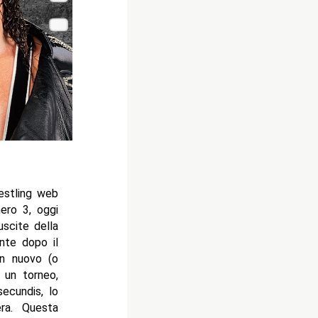
restling web
mero 3, oggi
uscite della
nte dopo il
un nuovo (o
 un torneo,
secundis, lo
ra. Questa