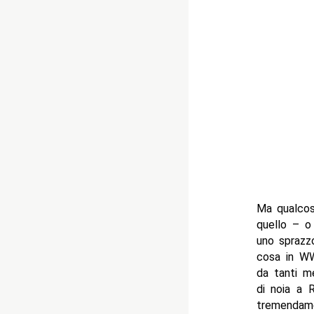
Ma qualcos
quello – o
uno sprazzo
cosa in WW
da tanti m
di noia a 
tremendame