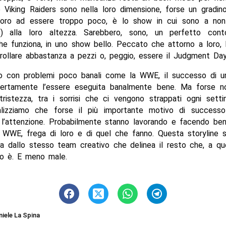
Viking Raiders sono nella loro dimensione, forse un gradin
oro ad essere troppo poco, è lo show in cui sono a non
e) alla loro altezza. Sarebbero, sono, un perfetto con
he funziona, in uno show bello. Peccato che attorno a loro,
rollare abbastanza a pezzi o, peggio, essere il Judgment Day
o con problemi poco banali come la WWE, il successo di un
ertamente l’essere eseguita banalmente bene. Ma forse n
tristezza, tra i sorrisi che ci vengono strappati ogni setti
lizziamo che forse il più importante motivo di success
è l’attenzione. Probabilmente stanno lavorando e facendo be
n WWE, frega di loro e di quel che fanno. Questa storyline 
ta dallo stesso team creativo che delinea il resto che, a qu
lo è. E meno male.
niele La Spina