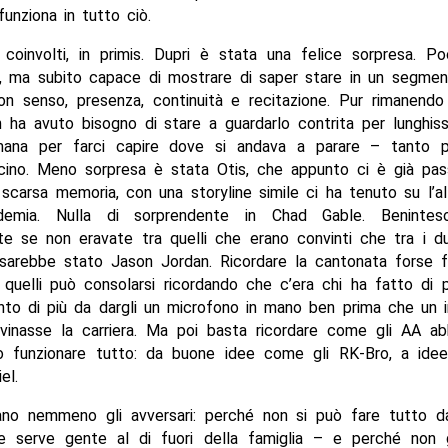
unziona in tutto ciò.
 coinvolti, in primis. Dupri è stata una felice sorpresa. P
, ma subito capace di mostrare di saper stare in un segmen
con senso, presenza, continuità e recitazione. Pur rimanendo
n ha avuto bisogno di stare a guardarlo contrita per lunghis
mana per farci capire dove si andava a parare – tanto 
cino. Meno sorpresa è stata Otis, che appunto ci è già pas
scarsa memoria, con una storyline simile ci ha tenuto su l’a
demia. Nulla di sorprendente in Chad Gable. Beninteso
te se non eravate tra quelli che erano convinti che tra i du
 sarebbe stato Jason Jordan. Ricordare la cantonata forse 
 quelli può consolarsi ricordando che c’era chi ha fatto di 
to di più da dargli un microfono in mano ben prima che un i
rovinasse la carriera. Ma poi basta ricordare come gli AA ab
 funzionare tutto: da buone idee come gli RK-Bro, a idee t
el.
no nemmeno gli avversari: perché non si può fare tutto d
te serve gente al di fuori della famiglia – e perché non