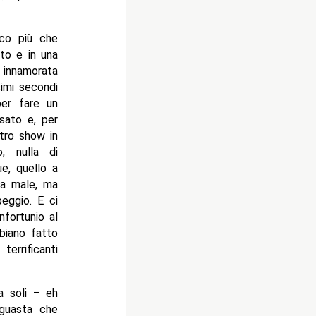
oco più che
to e in una
 innamorata
simi secondi
per fare un
sato e, per
ltro show in
, nulla di
e, quello a
fa male, ma
peggio. E ci
nfortunio al
biano fatto
errificanti
a soli – eh
 guasta che