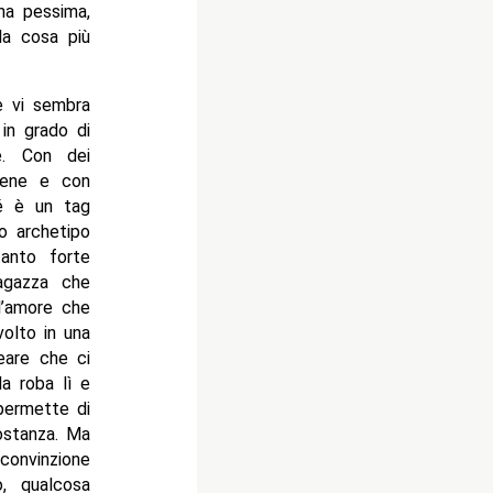
na pessima,
la cosa più
e vi sembra
in grado di
e. Con dei
 bene e con
hé è un tag
o archetipo
anto forte
ragazza che
l’amore che
volto in una
neare che ci
a roba lì e
permette di
ostanza. Ma
convinzione
, qualcosa