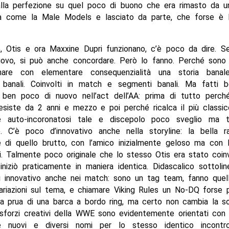
alla perfezione su quel poco di buono che era rimasto da u
dea come la Male Models e lasciato da parte, che forse è 
, Otis e ora Maxxine Dupri funzionano, c’è poco da dire. S
uovo, si può anche concordare. Però lo fanno. Perché sono 
onare con elementare consequenzialità una storia banal
 banali. Coinvolti in match e segmenti banali. Ma fatti
è ben poco di nuovo nell’act dell’AA: prima di tutto perc
siste da 2 anni e mezzo e poi perché ricalca il più classic
e auto-incoronatosi tale e discepolo poco sveglio ma t
e. C’è poco d’innovativo anche nella storyline: la bella 
ce di quello brutto, con l’amico inizialmente geloso ma con 
i. Talmente poco originale che lo stesso Otis era stato coin
iniziò praticamente in maniera identica. Didascalico sottoli
i innovativo anche nei match: sono un tag team, fanno quell
ariazioni sul tema, e chiamare Viking Rules un No-DQ forse 
a prua di una barca a bordo ring, ma certo non cambia la s
 sforzi creativi della WWE sono evidentemente orientati con 
re nuovi e diversi nomi per lo stesso identico incontro