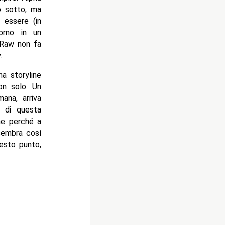
o sotto, ma
 essere (in
torno in un
 Raw non fa
.
a storyline
on solo. Un
mana, arriva
o di questa
ne perché a
sembra così
esto punto,