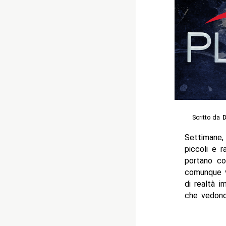
Scritto da
D
Settimane,
piccoli e r
portano co
comunque ve
di realtà i
che vedono 