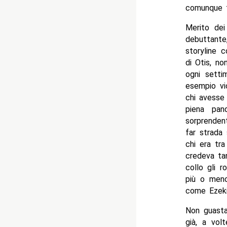
comunque f
Merito dei
debuttante
storyline 
di Otis, no
ogni setti
esempio vi
chi avesse 
piena pan
sorprenden
far strada
chi era tra
credeva tan
collo gli 
più o meno
come Ezeki
Non guasta
già, a vol