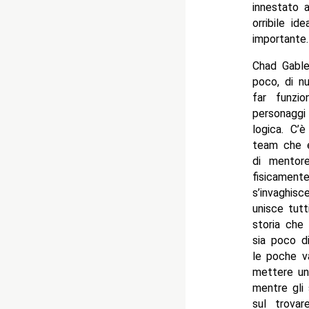
innestato 
orribile i
importante.
Chad Gable
poco, di n
far funzi
personaggi
logica. C’
team che e
di mentor
fisicament
s’invaghis
unisce tutt
storia che 
sia poco d
le poche v
mettere un
mentre gli
sul trova