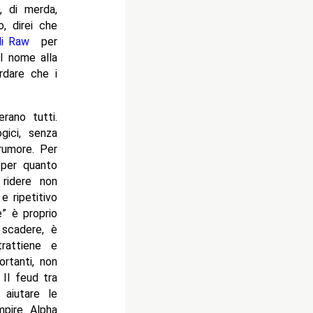
, di merda,
o, direi che
di Raw
per
l nome alla
rdare che i
rano tutti.
gici, senza
rumore. Per
 per quanto
ridere non
e ripetitivo
” è proprio
 scadere, è
rattiene e
rtanti, non
 Il feud tra
aiutare le
pire. Alpha