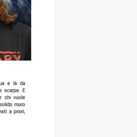
qua e là da
le scarpe. E
r chi vuole
 solido muro
ti a priori,