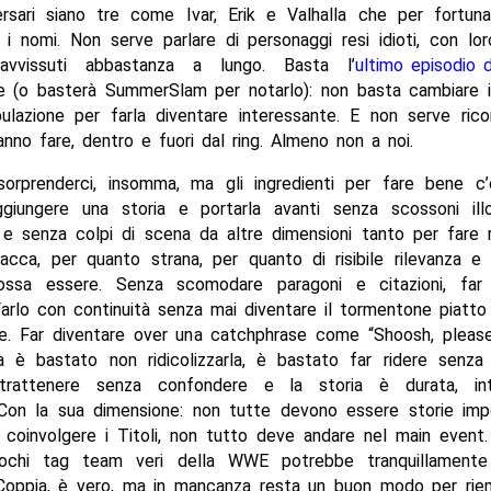
ersari siano tre come Ivar, Erik e Valhalla che per fortuna
i nomi. Non serve parlare di personaggi resi idioti, con lor
avvissuti abbastanza a lungo. Basta l’
ultimo episodio 
ne (o basterà SummerSlam per notarlo): non basta cambiare i
pulazione per farla diventare interessante. E non serve rico
anno fare, dentro e fuori dal ring. Almeno non a noi.
orprenderci, insomma, ma gli ingredienti per fare bene c’e
giungere una storia e portarla avanti senza scossoni illo
 e senza colpi di scena da altre dimensioni tanto per fare 
lacca, per quanto strana, per quanto di risibile rilevanza e
ssa essere. Senza scomodare paragoni e citazioni, far 
arlo con continuità senza mai diventare il tormentone piatto 
le. Far diventare over una catchphrase come “Shoosh, please
 Ma è bastato non ridicolizzarla, è bastato far ridere senza
ntrattenere senza confondere e la storia è durata, int
 Con la sua dimensione: non tutte devono essere storie impo
coinvolgere i Titoli, non tutto deve andare nel main event.
ochi tag team veri della WWE potrebbe tranquillamente 
 Coppia, è vero, ma in mancanza resta un buon modo per riem