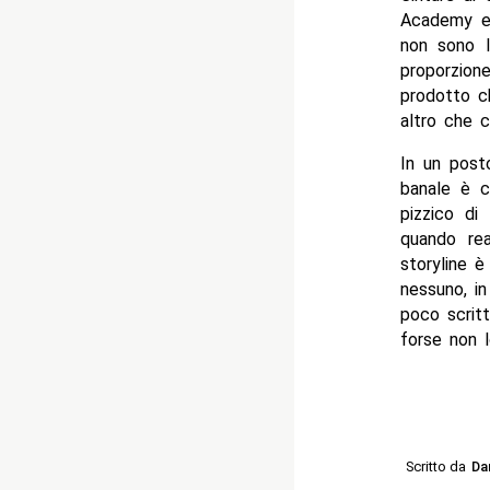
Academy e 
non sono l
proporzion
prodotto c
altro che c
In un post
banale è c
pizzico di 
quando rea
storyline 
nessuno, i
poco scrit
forse non 
Scritto da
Da