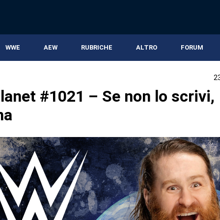
WWE
AEW
RUBRICHE
ALTRO
FORUM
2
anet #1021 – Se non lo scrivi,
na