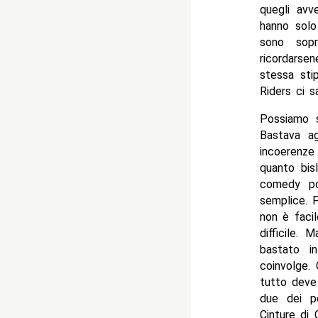
quegli avv
hanno solo 
sono sopr
ricordarse
stessa sti
Riders ci s
Possiamo s
Bastava ag
incoerenze
quanto bis
comedy po
semplice. F
non è faci
difficile.
bastato i
coinvolge.
tutto deve 
due dei p
Cinture di