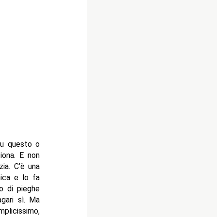
su questo o
iona. E non
zia. C’è una
ica e lo fa
o di pieghe
gari sì. Ma
plicissimo,