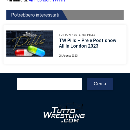
Parliamo di:
All In London
,
TW Pills
Potrebbero interessarti
TUTTOWRESTLING PILLS
TW Pills – Pre e Post show
All In London 2023
28 Agosto 2023
Ricerca
per: