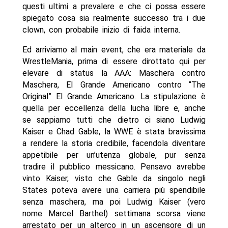
questi ultimi a prevalere e che ci possa essere
spiegato cosa sia realmente successo tra i due
clown, con probabile inizio di faida interna.
Ed arriviamo al main event, che era materiale da
WrestleMania, prima di essere dirottato qui per
elevare di status la AAA: Maschera contro
Maschera, El Grande Americano contro “The
Original” El Grande Americano. La stipulazione è
quella per eccellenza della lucha libre e, anche
se sappiamo tutti che dietro ci siano Ludwig
Kaiser e Chad Gable, la WWE è stata bravissima
a rendere la storia credibile, facendola diventare
appetibile per un’utenza globale, pur senza
tradire il pubblico messicano. Pensavo avrebbe
vinto Kaiser, visto che Gable da singolo negli
States poteva avere una carriera più spendibile
senza maschera, ma poi Ludwig Kaiser (vero
nome Marcel Barthel) settimana scorsa viene
arrestato per un alterco in un ascensore di un