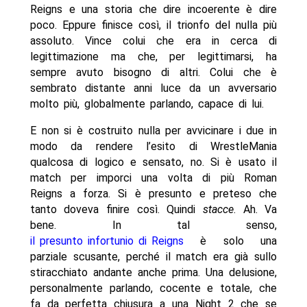
Reigns e una storia che dire incoerente è dire
poco. Eppure finisce così, il trionfo del nulla più
assoluto. Vince colui che era in cerca di
legittimazione ma che, per legittimarsi, ha
sempre avuto bisogno di altri. Colui che è
sembrato distante anni luce da un avversario
molto più, globalmente parlando, capace di lui.
E non si è costruito nulla per avvicinare i due in
modo da rendere l’esito di WrestleMania
qualcosa di logico e sensato, no. Si è usato il
match per imporci una volta di più Roman
Reigns a forza. Si è presunto e preteso che
tanto doveva finire così. Quindi
stacce
. Ah. Va
bene. In tal senso,
il presunto infortunio di Reigns
è solo una
parziale scusante, perché il match era già sullo
stiracchiato andante anche prima. Una delusione,
personalmente parlando, cocente e totale, che
fa da perfetta chiusura a una Night 2 che se