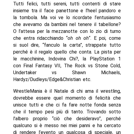
Tutti felici, tutti sereni, tutti contenti di stare
insieme tra il face panettone e l’heel pandoro e
la tombola. Ma voi ve lo ricordate l’entusiasmo
che avevamo da bambini nel tenere il tabellone?
O l’attesa per la mezzanotte con lo zio di turno
che entra ridacchiando “
oh oh oh
“. E poi, come
si suol dire, “fanculo la carta”, strappate tutto
perché è il regalo quello che conta. La pista per
le macchinine, Indovina Chi?, la PlayStation 1
con Final Fantasy VII, The Rock vs Stone Cold,
Undertaker vs Shawn Michaels,
Hardyz/Dudleys/Edge&Christian etc.
WrestleMania è il Natale di chi ama il wrestling,
dovrebbe essere quel momento di felicità che
unisce tutti e che ci fa fare notte fonda senza
che il tempo pesi più di tanto. Trovando sotto
l’albero proprio “ciò che desideravo”, perché
qualcuno si è messo nei miei panni e ha cercato
di rendere l’evento un qualcosa di speciale, un