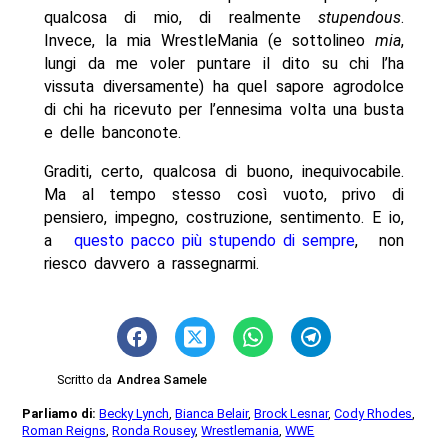
qualcosa di mio, di realmente
stupendous
.
Invece, la mia WrestleMania (e sottolineo
mia
,
lungi da me voler puntare il dito su chi l’ha
vissuta diversamente) ha quel sapore agrodolce
di chi ha ricevuto per l’ennesima volta una busta
e delle banconote.
Graditi, certo, qualcosa di buono, inequivocabile.
Ma al tempo stesso così vuoto, privo di
pensiero, impegno, costruzione, sentimento. E io,
a
questo pacco più stupendo di sempre
, non
riesco davvero a rassegnarmi.
Scritto da
Andrea Samele
Parliamo di:
Becky Lynch
,
Bianca Belair
,
Brock Lesnar
,
Cody Rhodes
,
Roman Reigns
,
Ronda Rousey
,
Wrestlemania
,
WWE