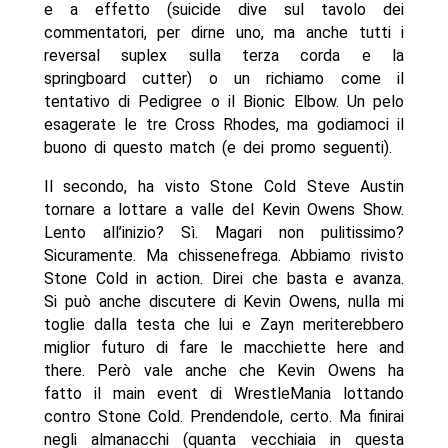
e a effetto (suicide dive sul tavolo dei
commentatori, per dirne uno, ma anche tutti i
reversal suplex sulla terza corda e la
springboard cutter) o un richiamo come il
tentativo di Pedigree o il Bionic Elbow. Un pelo
esagerate le tre Cross Rhodes, ma godiamoci il
buono di questo match (e dei promo seguenti).
Il secondo, ha visto Stone Cold Steve Austin
tornare a lottare a valle del Kevin Owens Show.
Lento all’inizio? Sì. Magari non pulitissimo?
Sicuramente. Ma chissenefrega. Abbiamo rivisto
Stone Cold in action. Direi che basta e avanza.
Si può anche discutere di Kevin Owens, nulla mi
toglie dalla testa che lui e Zayn meriterebbero
miglior futuro di fare le macchiette here and
there. Però vale anche che Kevin Owens ha
fatto il main event di WrestleMania lottando
contro Stone Cold. Prendendole, certo. Ma finirai
negli almanacchi (quanta vecchiaia in questa