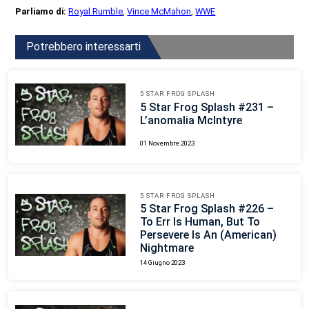
Parliamo di:
Royal Rumble
,
Vince McMahon
,
WWE
Potrebbero interessarti
5 STAR FROG SPLASH
5 Star Frog Splash #231 –
L’anomalia McIntyre
01 Novembre 2023
5 STAR FROG SPLASH
5 Star Frog Splash #226 –
To Err Is Human, But To
Persevere Is An (American)
Nightmare
14 Giugno 2023