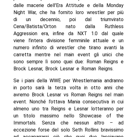
dalle macerie dell’Era Attitude e della Monday
Night War, che ha fornito loro wrestler per più
di un decennio, poi dal triumvirato
Cena/Batista/Orton nato dalla Ruthless
Aggression era, infine da NXT 1.0 dal quale
viene l’intera divisione femminile attuale e un
numero infinito di wrestler che tirano avanti la
carretta mentre nel main event gli unici che
sono sempre lì sono quei due: Roman Reigns e
Brock Lesnar, Brock Lesnar e Roman Reigns.
Se i piani della WWE per Wrestlemania andranno
in porto sarà la terza volta in otto anni che
avremo Brock Lesnar vs Roman Reigns nel main
event. Nonché l’ottava Mania consecutiva in cui
almeno uno tra Reigns e Lesnar lotteranno per
un titolo massimo nello Showcase of the
Immortals. Senza che nessun altro – ad
eccezione forse del solo Seth Rollins bravissimo
ad accaparrarsi ciò che quei due lasciavano