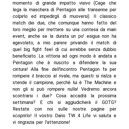
momento di grande impatto visivo (Cage che
lega la maschera di Pentagon alle transenne per
colpirlo ed impedirgli di muoversi). Il classico
match dei due, che comunque hanno fatto del
loro meglio per mettere su una contesa da main
event, anche se la durata un po' esigua non ha
agevolato, a mio parere privando il match di
quel big fight feel di cui avrebbe senza dubbio
beneficiato. La vittoria ad ogni modo è andata a
Pentagon che è riuscito a difendere la sua
cintura! Alla fine dell'incontro Pentagon fa per
rompere il braccio al rivale, ma questi si rialza e
stende il campione, perchè lui è The Machine e
non gli si può rompere nulla! Vedremo ancora
scontrarsi i due? Cosa accadrà la prossima
settimana? E chi si aggiudicherà il GOTG?
Restate con noi sulle nostre pagine per
scoprirlo! Il vostro Dario TW 4 Life vi saluta e
vi ringrazia per l'attenzione!