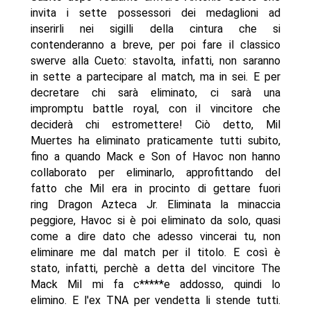
invita i sette possessori dei medaglioni ad
inserirli nei sigilli della cintura che si
contenderanno a breve, per poi fare il classico
swerve alla Cueto: stavolta, infatti, non saranno
in sette a partecipare al match, ma in sei. E per
decretare chi sarà eliminato, ci sarà una
impromptu battle royal, con il vincitore che
deciderà chi estromettere! Ciò detto, Mil
Muertes ha eliminato praticamente tutti subito,
fino a quando Mack e Son of Havoc non hanno
collaborato per eliminarlo, approfittando del
fatto che Mil era in procinto di gettare fuori
ring Dragon Azteca Jr. Eliminata la minaccia
peggiore, Havoc si è poi eliminato da solo, quasi
come a dire dato che adesso vincerai tu, non
eliminare me dal match per il titolo. E così è
stato, infatti, perchè a detta del vincitore The
Mack Mil mi fa c*****e addosso, quindi lo
elimino. E l'ex TNA per vendetta li stende tutti.