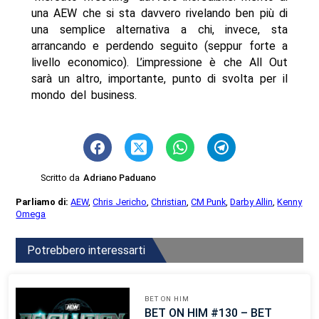
una AEW che si sta davvero rivelando ben più di
una semplice alternativa a chi, invece, sta
arrancando e perdendo seguito (seppur forte a
livello economico). L’impressione è che All Out
sarà un altro, importante, punto di svolta per il
mondo del business.
Scritto da
Adriano Paduano
Parliamo di:
AEW
,
Chris Jericho
,
Christian
,
CM Punk
,
Darby Allin
,
Kenny
Omega
Potrebbero interessarti
BET ON HIM
BET ON HIM #130 – BET